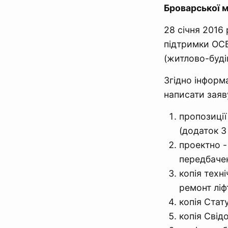
Броварської м
28 січня 2016
підтримки ОСБ
(житлово-буді
Згідно інформа
написати заяв
пропозиці
(додаток 3
проектно -
передбаче
копія техн
ремонт ліф
копія Стат
копія Свід