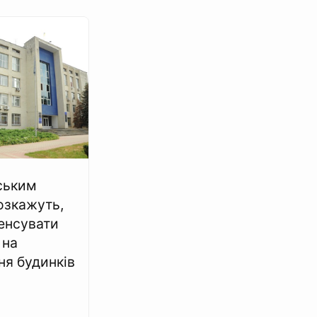
ським
озкажуть,
енсувати
 на
ня будинків