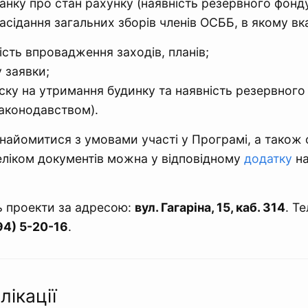
банку про стан рахунку (наявність резервного фонду
асідання загальних зборів членів ОСББ, в якому вк
ість впровадження заходів, планів;
 заявки;
ску на утримання будинку та наявність резервного 
аконодавством).
найомитися з умовами участі у Програмі, а тако
еліком документів можна у відповідному
додатку
на
 проекти за адресою:
вул. Гагаріна, 15, каб. 314
. Т
94) 5-20-16
.
лікації