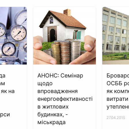
да
АНОНС: Семінар
Бровар
ам
щодо
ОСББ р
 як на
впровадження
як комп
енергоефективності
витрати
в житлових
утеплен
урси
будинках, -
27.04.2015
міськрада