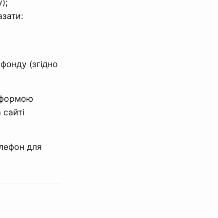
);
азати:
фонду (згідно
ж формою
 сайті
елефон для