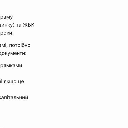
граму
динку) та ЖБК
 роки.
амі, потрібно
 документи:
прямками
зі якщо це
капітальний