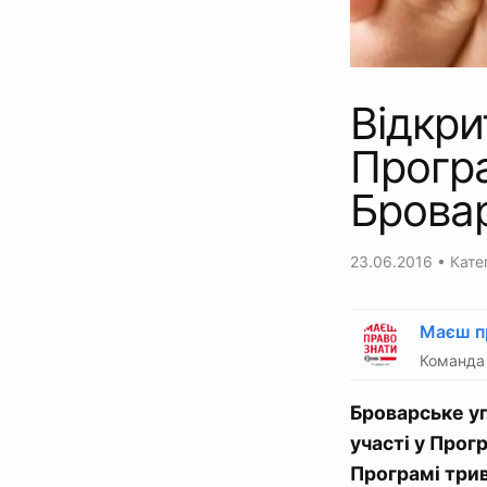
Відкри
Програ
Бровар
23.06.2016
• Катег
Маєш п
Команда 
Броварське у
участі у Прог
Програмі три