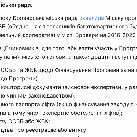
іської ради.
 року Броварська міська рада
схвалила
Міську про
Б (об’єднання співвласників багатоквартирного бу
вельний кооператив) у місті Бровари на 2016-2020
ції чиновників, для того, аби взяти участь у Прогр
у на ім’я міського голови, а також додати наступні
ї ОСББ та ЖБК щодо Фінансування Програми за на
 до Програми).
 кошторисні документи (висновок експертизи, у ра
но чинним законодавством).
ічного паспорта ліфта (якщо фінансування заходу є 
тів в тому числі експертне обстеження ліфтів);
уту ОСББ або ЖБК;
оцтва про реєстрацію або витягу;