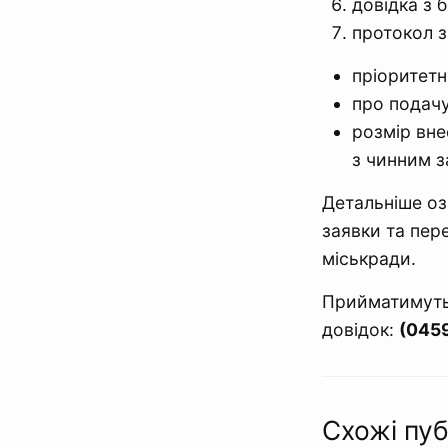
довідка з 
протокол з
пріоритетн
про подачу
розмір вне
з чинним з
Детальніше оз
заявки та пер
міськради.
Прийматимуть
довідок:
(045
Схожі пуб