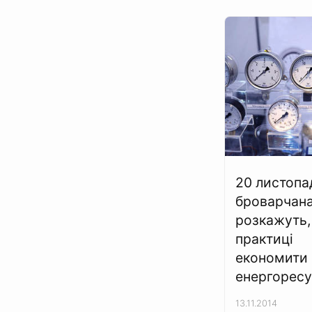
20 листопа
броварчан
розкажуть,
практиці
економити
енергорес
13.11.2014