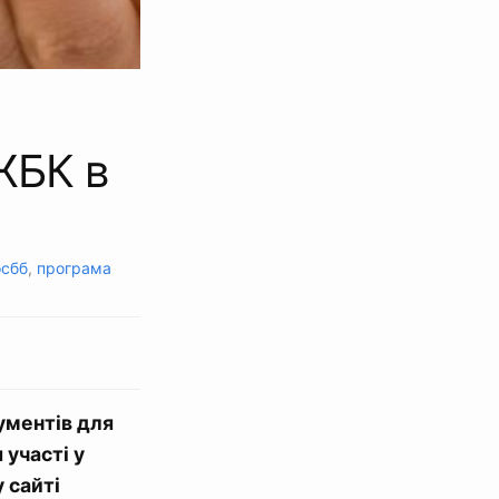
ЖБК в
осбб
,
програма
ументів для
 участі у
 сайті