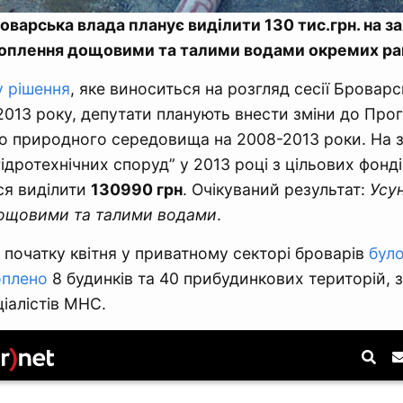
оварська влада планує виділити 130 тис.грн. на 
топлення дощовими та талими водами окремих рай
у рішення
, яке виноситься на розгляд сесії Броварс
2013 року, депутати планують внести зміни до Пр
о природного середовища на 2008-2013 роки. На 
ідротехнічних споруд” у 2013 році з цільових фонді
ся виділити
130990 грн
. Очікуваний результат:
Усу
дощовими та талими водами
.
 початку квітня у приватному секторі броварів
було
оплено
8 будинків та 40 прибудинкових територій, 
іалістів МНС.