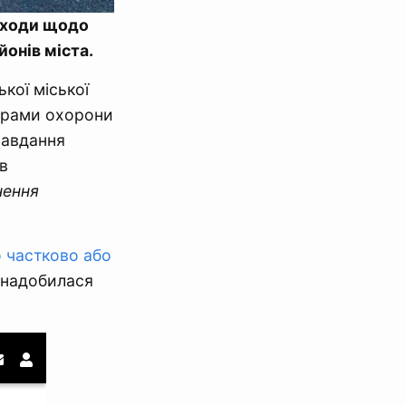
заходи щодо
онів міста.
ької міської
ограми охорони
завдання
в
нення
 частково або
знадобилася