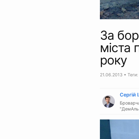
За бор
міста 
року
21.06.2013
• Теги
Сергій 
Броварча
"ДемАль