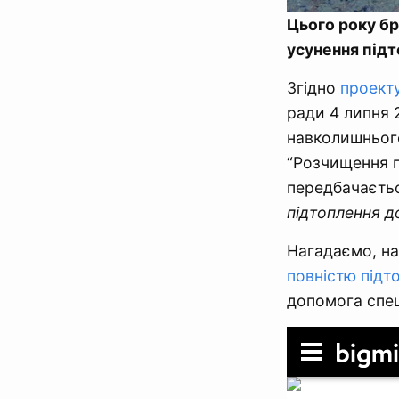
Цього року бр
усунення під
Згідно
проект
ради 4 липня 
навколишньог
“Розчищення г
передбачаєть
підтоплення 
Нагадаємо, на
повністю підт
допомога спец