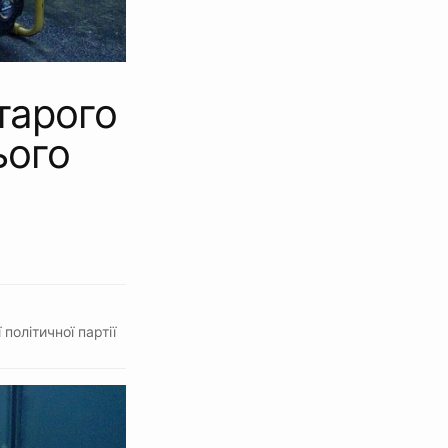
тарого
ього
політичної партії