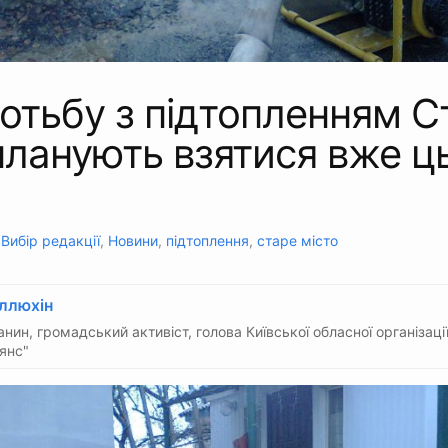
отьбу з підтопленням С
планують взятися вже ц
:
Вибір редакції
,
Новини
,
підтоплення
,
старе місто
Іллюхін
нин, громадський активіст, голова Київської обласної організації 
янс"