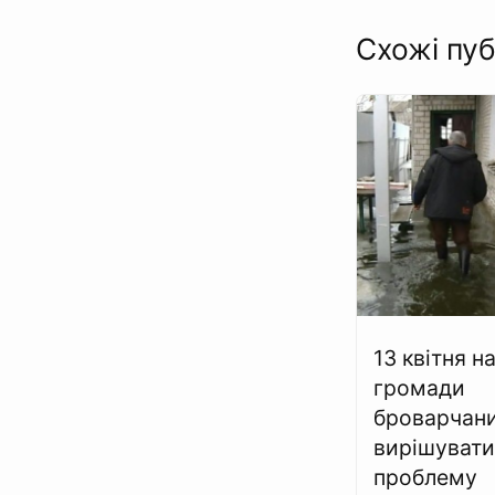
Схожі пуб
13 квітня н
громади
броварчан
вирішуват
проблему