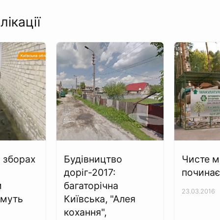
лікації
а зборах
Будівництво
Чисте м
доріг-2017:
починає
и
багаторічна
23.03.2016
имуть
Київська, "Алея
кохання",