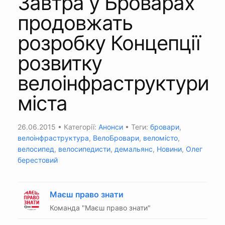
Завтра у Броварах
продовжать
розробку Концепції
розвитку
велоінфраструктури
міста
26.06.2015
• Категорії:
Анонси
• Теги:
бровари
,
велоінфраструктура
,
ВелоБровари
,
веломісто
,
велосипед
,
велосипедисти
,
демальянс
,
Новини
,
Олег
берестовий
Маєш право знати
Команда "Маєш право знати"