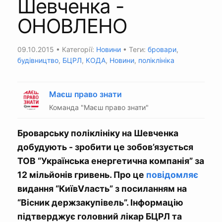
Шевченка -
ОНОВЛЕНО
09.10.2015
• Категорії:
Новини
• Теги:
бровари
,
будівництво
,
БЦРЛ
,
КОДА
,
Новини
,
поліклініка
Маєш право знати
Команда "Маєш право знати"
Броварську поліклініку на Шевченка
добудують - зробити це зобов’язується
ТОВ “Українська енергетична компанія” за
12 мільйонів гривень. Про це
повідомляє
видання “КиївVласть” з посиланням на
“Вісник держзакупівель”. Інформацію
підтверджує головний лікар БЦРЛ та