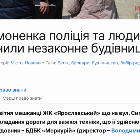
оненка поліція та люди
или незаконне будівни
орії:
Місто
,
Новини
• Теги:
Белік
,
бровари
,
будівництво
,
Вибір ре
раво знати
"Маєш право знати"
квітня мешканці ЖК «Ярославський» що на вул. Сим
ладання дороги для важкої техніки, що її здійсню
удовник – БДБК «Меркурій» (директор –
Володими