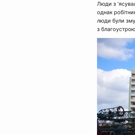
Люди з ‘ясува
однак робітни
люди були змуш
з благоустрою