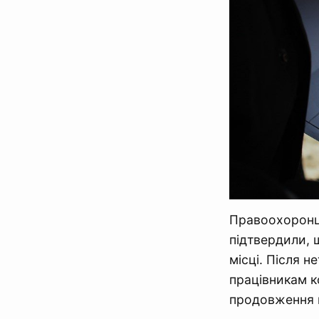
Правоохоронці
підтвердили, 
місці. Після 
працівникам к
продовження 