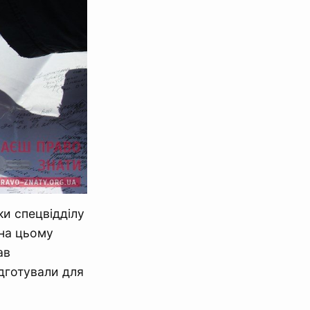
ки спецвідділу
 на цьому
ав
ідготували для