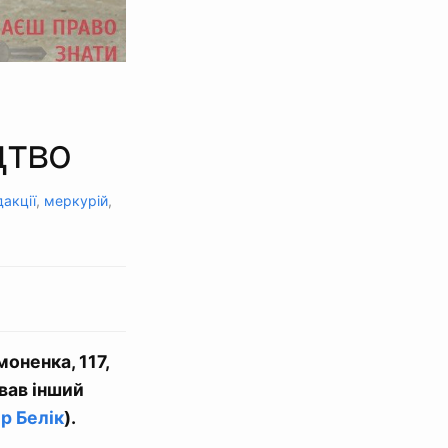
цтво
дакції
,
меркурій
,
оненка, 117,
вав інший
р Белік
).