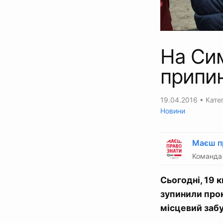
На Сим
припин
19.04.2016
• Катег
Новини
Маєш п
Команда 
Сьогодні, 19 
зупинили прок
місцевий заб