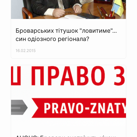
Броварських тітушок "ловитиме"...
син одіозного регіонала?
16.02.2015