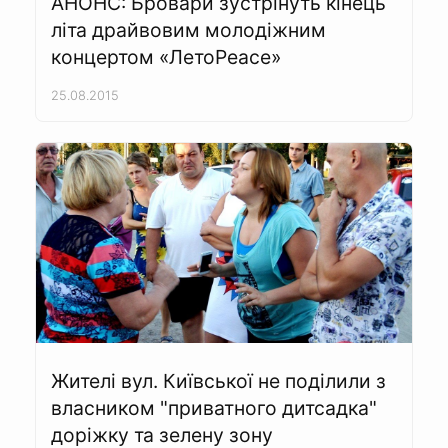
АНОНС: Бровари зустрінуть кінець
літа драйвовим молодіжним
концертом «ЛетоPeace»
25.08.2015
Жителі вул. Київської не поділили з
власником "приватного дитсадка"
доріжку та зелену зону