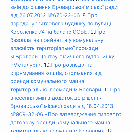
змін до рішення Броварської міської ради
від 26.07.2012 №670-22-06
. 8.
Про
передачу житлового будинку по вулиці
Короленка 74 на баланс ОСББ
. 9.
Про
безоплатне прийняття у комунальну
власність територіальної громади
м.Бровари Центру фізичного відпочинку
«Металург»
. 10.
Про розподіл та
спрямування коштів, отриманих від
оренди комунального майна
територіальної громади м.Бровари
. 11.
Про
внесення змін в додаток до рішення
Броварської міської ради від 18.04.2013
№909-32-06 «Про затвердження типового
договору оренди комунального майна
територіальної громади м.Бровари»
. 12.