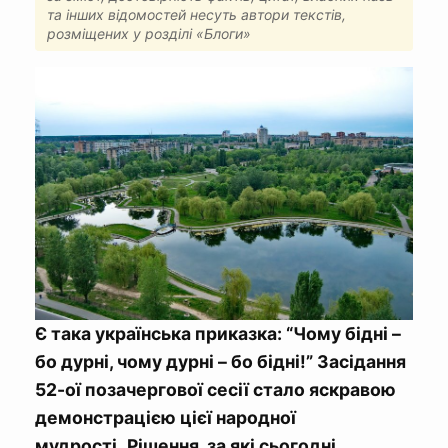
та інших відомостей несуть автори текстів,
розміщених у розділі «Блоги»
Є така українська приказка: “Чому бідні –
бо дурні, чому дурні – бо бідні!” Засідання
52-ої позачергової сесії стало яскравою
демонстрацією цієї народної
мудрості.
Рішення, за які сьогодні