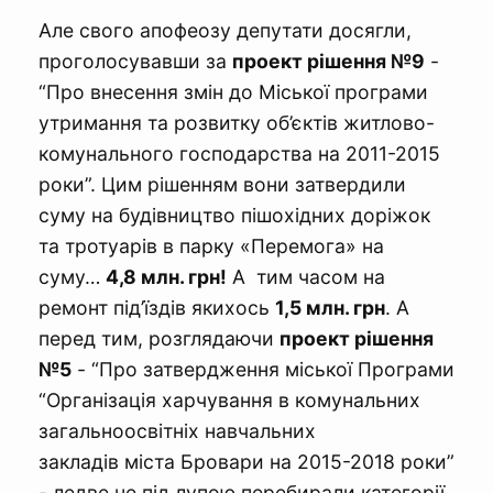
Але свого апофеозу депутати досягли,
проголосувавши за
проект рішення №9
-
“Про внесення змін до Міської програми
утримання та розвитку об’єктів житлово-
комунального господарства на 2011-2015
роки”. Цим рішенням вони затвердили
суму на будівництво пішохідних доріжок
та тротуарів в парку «Перемога» на
суму…
4,8 млн. грн!
А тим часом на
ремонт під’їздів якихось
1,5 млн. грн
. А
перед тим, розглядаючи
проект рішення
№5
- “Про затвердження міської Програми
“Організація харчування в комунальних
загальноосвітніх навчальних
закладів міста Бровари на 2015-2018 роки”
- ледве не під лупою перебирали категорії