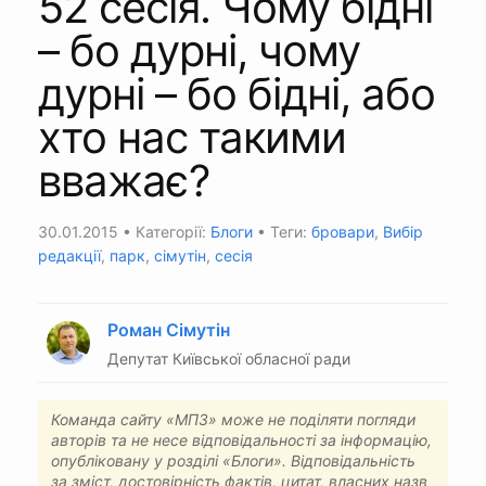
52 сесія. Чому бідні
– бо дурні, чому
дурні – бо бідні, або
хто нас такими
вважає?
30.01.2015
• Категорії:
Блоги
• Теги:
бровари
,
Вибір
редакції
,
парк
,
сімутін
,
сесія
Роман Сімутін
Депутат Київської обласної ради
Команда сайту «МПЗ» може не поділяти погляди
авторів та не несе відповідальності за інформацію,
опубліковану у розділі «Блоги». Відповідальність
за зміст, достовірність фактів, цитат, власних назв