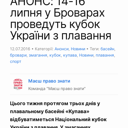
АНОНС: 14-16
липня у Броварах
проведуть кубок
України з плавання
12.07.2016
• Категорії:
Анонси
,
Новини
• Теги:
басейн
,
бровари
,
змагання
,
кубок
,
купава
,
Новини
,
плавання
,
спорт
Маєш право знати
Команда "Маєш право знати"
Цього тижня протягом трьох днів у
плавальному басейні «Купава»
відбуватиметься Національний кубок
України з плавання. У змаганнях