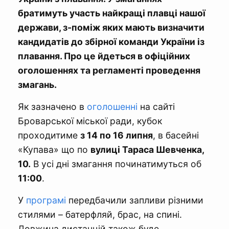
братимуть участь найкращі плавці нашої
держави, з-поміж яких мають визначити
кандидатів до збірної команди України із
плавання. Про це йдеться в офіційних
оголошеннях та регламенті проведення
змагань.
Як зазначено в
оголошенні
на сайті
Броварської міської ради, кубок
проходитиме
з 14 по 16 липня
, в басейні
«Купава» що по
вулиці Тараса Шевченка,
10.
В усі дні змагання починатимуться об
11:00
.
У
програмі
передбачили запливи різними
стилями – батерфляй, брас, на спині.
Довжина дистанцій також буде