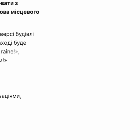
ювати з
ова місцевого
версі будівлі
аході буде
kraine!»,
м!»
заціями,