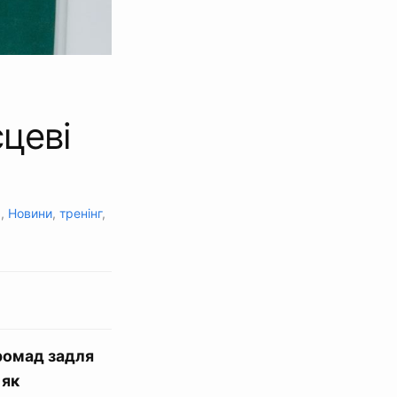
сцеві
а
,
Новини
,
тренінг
,
громад задля
 як