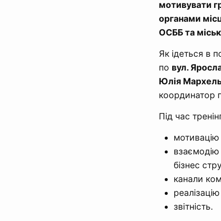
мотивувати гр
органами міс
ОСББ та міськ
Як ідеться в п
по
вул. Яросла
Юлія Мархел
координатор п
Під час тренін
мотивацію
взаємодію 
бізнес стр
канали ком
реалізацію
звітність.