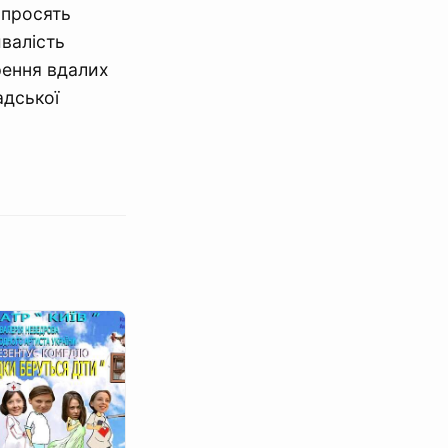
 просять
ивалість
рення вдалих
адської