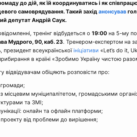
омаду до дій, як їй координуватись і як співпрац
цевого самоврядування. Такий захід
анонсував
гол
ий депутат Андрій Саук.
овідомленні, тренінг відбудеться о
19:00
на 5-му по
ва Мудрого, 90, каб. 23
. Тренером-експертом на з
ь
, президент всеукраїнської
ініціативи
«Let’s do it, U
рибирання в країні «Зробимо Україну чистою разо
гу відвідувачам обіцяють розповісти про:
 громади;
з місцевим муніципалітетом, громадськими органі
уктурами та ЗМІ;
унікації: онлайн та офлайн платформи;
 проекту від проблеми до вирішення;