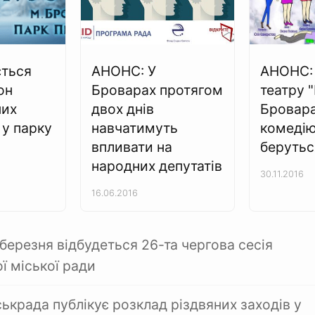
ється
АНОНС: У
АНОНС: 
он
Броварах протягом
театру "
них
двох днів
Бровар
 у парку
навчатимуть
комедію
впливати на
берутьс
народних депутатів
30.11.2016
16.06.2016
березня відбудеться 26-та чергова сесія
ї міської ради
ькрада публікує розклад різдвяних заходів у