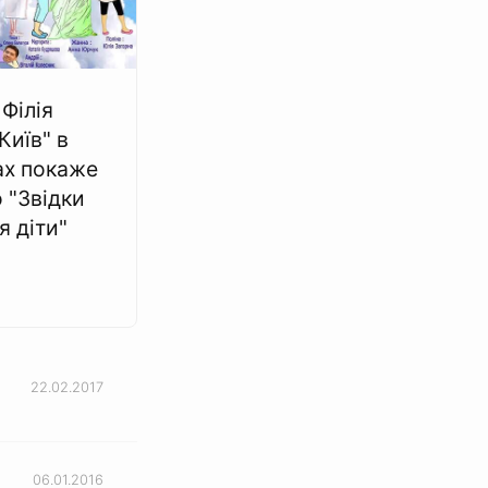
Філія
Київ" в
ах покаже
 "Звідки
я діти"
22.02.2017
06.01.2016