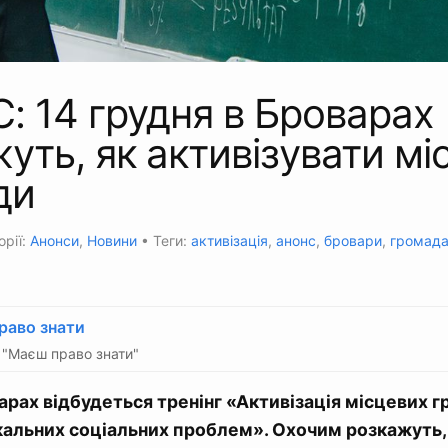
 14 грудня в Броварах
уть, як активізувати мі
ди
орії:
Анонси
,
Новини
• Теги:
активізація
,
анонс
,
бровари
,
громад
раво знати
"Маєш право знати"
арах відбудеться тренінг «Активізація місцевих 
кальних соціальних проблем». Охочим розкажуть,