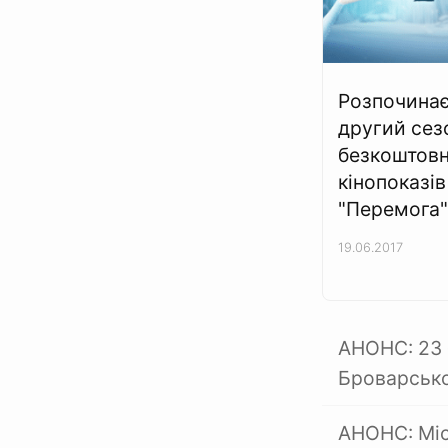
Розпочина
другий сез
безкоштов
кінопоказів
"Перемога"
19.06.2017
АНОНС: 23 
Броварсько
АНОНС: Міс