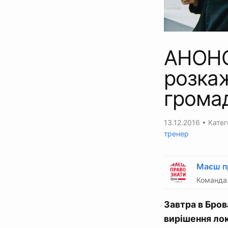
АНОНС:
розкаж
грома
13.12.2016
• Катег
тренер
Маєш п
Команда 
Завтра в Бров
вирішення ло