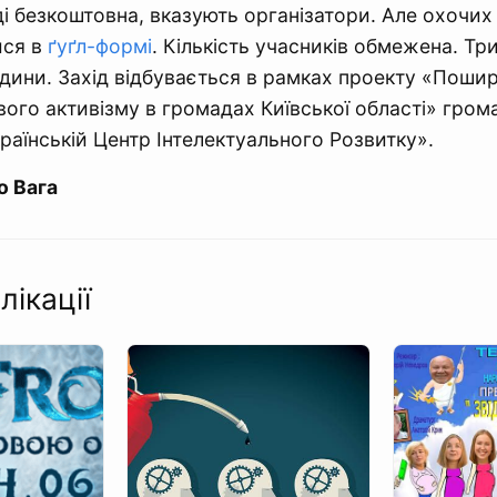
ді безкоштовна, вказують організатори. Але охочих
ися в
ґуґл-формі
. Кількість учасників обмежена. Тр
години. Захід відбувається в рамках проекту «Поши
вого активізму в громадах Київської області» гром
країнській Центр Інтелектуального Розвитку».
о Вага
лікації