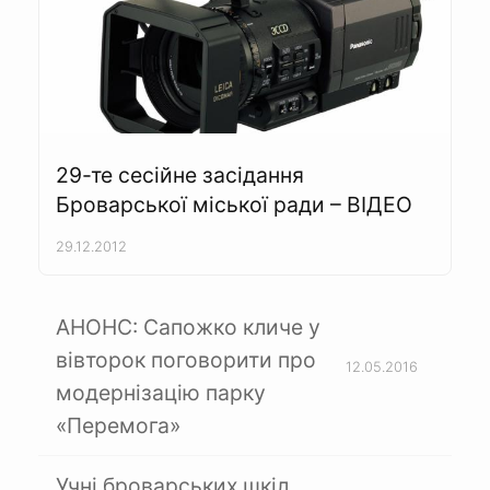
29-те сесійне засідання
Броварської міської ради – ВІДЕО
29.12.2012
АНОНС: Сапожко кличе у
вівторок поговорити про
12.05.2016
модернізацію парку
«Перемога»
Учні броварських шкіл