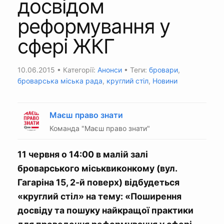
досвідом
реформування у
сфері ЖКГ
10.06.2015
• Категорії:
Анонси
• Теги:
бровари
,
броварська міська рада
,
круглий стіл
,
Новини
Маєш право знати
Команда "Маєш право знати"
11 червня о 14:00 в малій залі
броварського міськвиконкому (вул.
Гагаріна 15, 2-й поверх) відбудеться
«круглий стіл» на тему: «Поширення
досвіду та пошуку найкращої практики