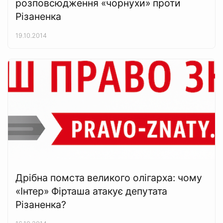
розповсюдження «чорнухи» проти
Різаненка
19.10.2014
Дрібна помста великого олігарха: чому
«Інтер» Фірташа атакує депутата
Різаненка?