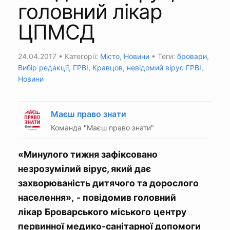
головний лікар
ЦПМСД
24.04.2017
• Категорії:
Місто
,
Новини
• Теги:
бровари
,
Вибір редакції
,
ГРВІ
,
Кравцов
,
невідомий вірус ГРВІ
,
Новини
Маєш право знати
Команда "Маєш право знати"
«Минулого тижня зафіксовано
незрозумілий вірус, який дає
захворюваність дитячого та дорослого
населення»,
- повідомив головний
лікар
Броварського міського
центру
первинної медико
-санітарної допомоги