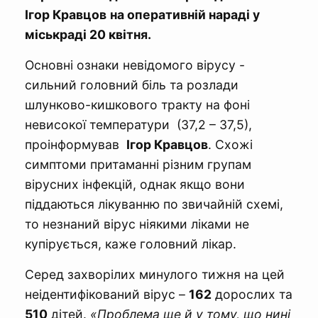
Ігор Кравцов
на оперативній нараді у
міськраді 20 квітня.
Основні ознаки невідомого вірусу -
сильний головний біль та розлади
шлунково-кишкового тракту на фоні
невисокої температури (37,2 – 37,5),
проінформував
Ігор Кравцов
. Схожі
симптоми притаманні різним групам
вірусних інфекцій, однак якщо вони
піддаються лікуванню по звичайній схемі,
то незнаний вірус ніякими ліками не
купірується, каже головний лікар.
Серед захворілих минулого тижня на цей
неідентифікований вірус –
162
дорослих та
510
дітей.
«Проблема ще й у тому, що нині