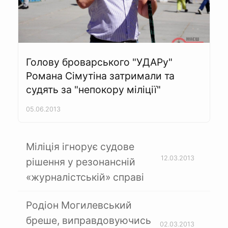
Голову броварського "УДАРу"
Романа Сімутіна затримали та
судять за "непокору міліції"
05.06.2013
Міліція ігнорує судове
12.03.2013
рішення у резонансній
«журналістській» справі
Родіон Могилевський
бреше, виправдовуючись
02.03.2013