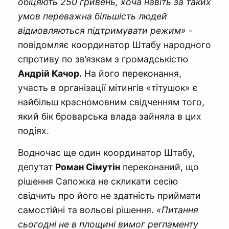
обіцяють 250 гривень, хоча навіть за таких
умов переважна більшість людей
відмовляються підтримувати режим»
-
повідомляє координатор Штабу народного
спротиву по зв’язкам з громадськістю
Андрій Качор.
На його переконання,
участь в організації мітингів «тітушок» є
найбільш красномовним свідченням того,
який бік броварська влада зайняла в цих
подіях.
Водночас ще один координатор Штабу,
депутат
Роман Сімутін
переконаний, що
рішення Сапожка не скликати сесію
свідчить про його не здатність приймати
самостійні та вольові рішення.
«Питання
сьогодні не в площині вимог регламенту