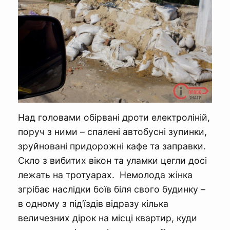
Над головами обірвані дроти електроліній,
поруч з ними – спалені автобусні зупинки,
зруйновані придорожні кафе та заправки.
Скло з вибитих вікон та уламки цегли досі
лежать на тротуарах. Немолода жінка
згрібає наслідки боїв біля свого будинку –
в одному з під’їздів відразу кілька
величезних дірок на місці квартир, куди