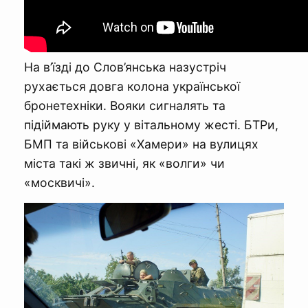
На в’їзді до Слов’янська назустріч
рухається довга колона української
бронетехніки. Вояки сигналять та
підіймають руку у вітальному жесті. БТРи,
БМП та військові «Хамери» на вулицях
міста такі ж звичні, як «волги» чи
«москвичі».