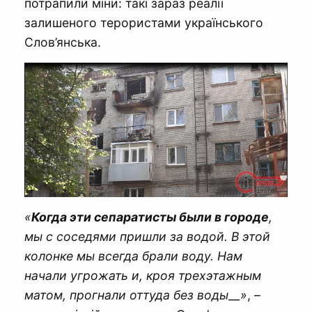
потрапили міни: такі зараз реалії
залишеного терористами українського
Cлов’янська.
«
Когда эти сепаратисты были в городе
,
мы с соседями пришли за водой.
В этой
колонке мы всегда брали воду. Нам
начали угрожать и, кроя трехэтажным
матом, прогнали оттуда без воды__»
, –