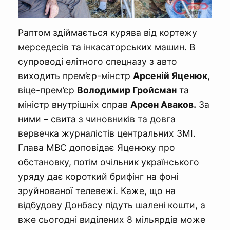
Раптом здіймається курява від кортежу
мерседесів та інкасаторських машин. В
супроводі елітного спецназу з авто
виходить прем’єр-мінстр
Арсеній Яценюк
,
віце-прем’єр
Володимир Гройсман
та
міністр внутрішніх справ
Арсен Аваков.
За
ними – свита з чиновників та довга
вервечка журналістів центральних ЗМІ.
Глава МВС доповідає Яценюку про
обстановку, потім очільник українського
уряду дає короткий брифінг на фоні
зруйнованої телевежі. Каже, що на
відбудову Донбасу підуть шалені кошти, а
вже сьогодні виділених 8 мільярдів може