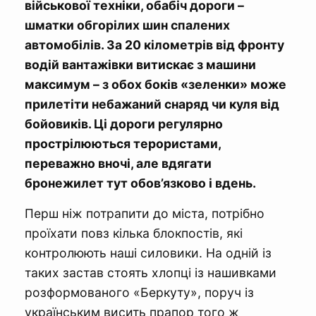
військової техніки, обабіч дороги –
шматки обгорілих шин спалених
автомобілів. За 20 кілометрів від фронту
водій вантажівки витискає з машини
максимум – з обох боків «зеленки» може
прилетіти небажаний снаряд чи куля від
бойовиків. Ці дороги регулярно
прострілюються терористами,
переважно вночі, але вдягати
бронежилет тут обов’язково і вдень.
Перш ніж потрапити до міста, потрібно
проїхати повз кілька блокпостів, які
контролюють наші силовики. На одній із
таких застав стоять хлопці із нашивками
розформованого «Беркуту», поруч із
українським висить прапор того ж