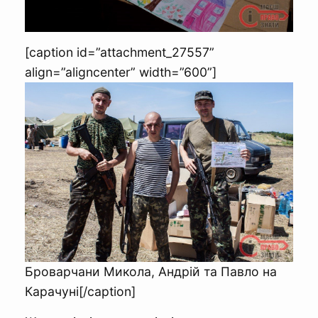
[caption id=”attachment_27557”
align=”aligncenter” width=”600”]
Броварчани Микола, Андрій та Павло на
Карачуні[/caption]