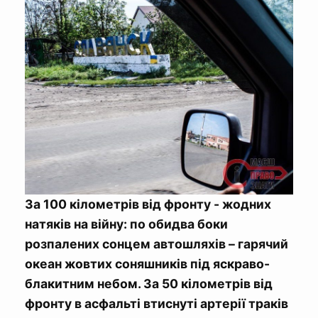
За 100 кілометрів від фронту - жодних
натяків на війну: по обидва боки
розпалених сонцем автошляхів – гарячий
океан жовтих соняшників під яскраво-
блакитним небом. За 50 кілометрів від
фронту в асфальті втиснуті артерії траків