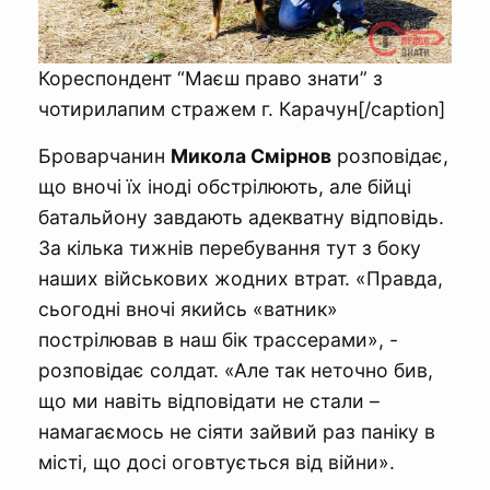
Кореспондент “Маєш право знати” з
чотирилапим стражем г. Карачун[/caption]
Броварчанин
Микола Смірнов
розповідає,
що вночі їх іноді обстрілюють, але бійці
батальйону завдають адекватну відповідь.
За кілька тижнів перебування тут з боку
наших військових жодних втрат. «Правда,
сьогодні вночі якийсь «ватник»
пострілював в наш бік трассерами», -
розповідає солдат. «Але так неточно бив,
що ми навіть відповідати не стали –
намагаємось не сіяти зайвий раз паніку в
місті, що досі оговтується від війни».