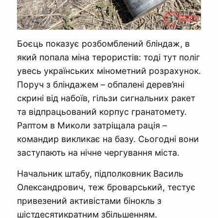
Боєць показує розбомблений бліндаж, в
який попала міна терористів: тоді тут поліг
увесь українських мінометний розрахунок.
Поруч з бліндажем – обпалені дерев’яні
скрині від набоїв, гільзи сигнальних ракет
та відпрацьований корпус гранатомету.
Раптом в Миколи затріщала рація –
командир викликає на базу. Сьогодні вони
заступають на нічне чергування міста.
Начальник штабу, підполковник Василь
Олександрович, теж броварський, тестує
привезений активістами бінокль з
шістдесятикратним збільшенням.