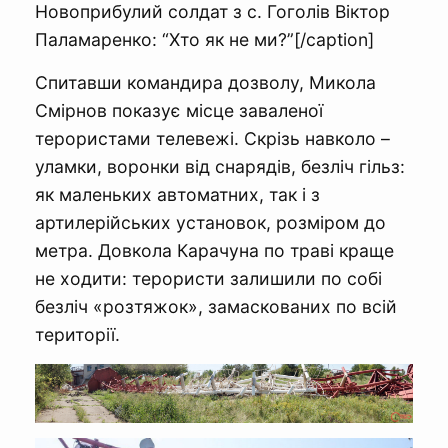
Новоприбулий солдат з с. Гоголів Віктор
Паламаренко: “Хто як не ми?”[/caption]
Спитавши командира дозволу, Микола
Смірнов показує місце заваленої
терористами телевежі. Скрізь навколо –
уламки, воронки від снарядів, безліч гільз:
як маленьких автоматних, так і з
артилерійських установок, розміром до
метра. Довкола Карачуна по траві краще
не ходити: терористи залишили по собі
безліч «розтяжок», замаскованих по всій
території.