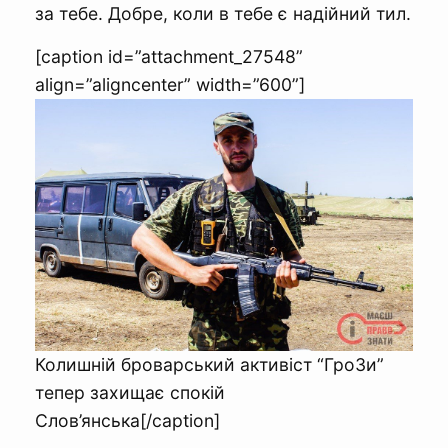
за тебе. Добре, коли в тебе є надійний тил.
[caption id=”attachment_27548”
align=”aligncenter” width=”600”]
Колишній броварський активіст “ГроЗи”
тепер захищає спокій
Слов’янська[/caption]