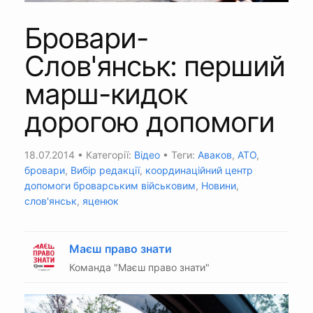
Бровари-
Слов'янськ: перший
марш-кидок
дорогою допомоги
18.07.2014
• Категорії:
Відео
• Теги:
Аваков
,
АТО
,
бровари
,
Вибір редакції
,
координаційний центр
допомоги броварським військовим
,
Новини
,
слов'янськ
,
яценюк
Маєш право знати
Команда "Маєш право знати"