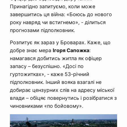
Принагідно запитуємо, коли може
завершитись ця війна: «Боюсь до нового
року навряд чи встигнемо», - ділиться
прогнозами підполковник.
Розпитує як зараз у Броварах. Каже, що
добре знає мера
Ігоря Сапожка
:
намагався добитись житла як офіцер
запасу – безуспішно. «Досі по
гуртожитках», - каже 53-річний
підполковник. Інший вояка взагалі не
добирає цензурних слів на адресу міської
влади – обіцяє повернутись і розібратися з
чиновниками «по бойовому».