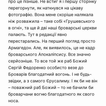
про це пізніше. Не встиг я і першу сторінку
перегорнути, як наткнувся на цікаву
фотографію. Вона мене скоріше налякала
ніж розважила – таке собі «Грушевського
в огні», та ще й дві наші броварські церкви
палають. Тут в редакції явно
перестарались. На перший погляд просто
Армагедон. Але, як виявилось, це не кадр
броварського Апокаліпсису. Все значно
серйозніше. То все той же раб Божий
Сергій Федоренко особисто везе до
Броварів благодатний вогонь. І не будь-
звідки, а з самого Єрусалиму. І як би не він
– поважний раб Божий – то не бачили би
броварчани вогню благодатного як свого
носа.