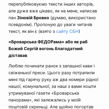
перепубліковуємо тексти інших авторів,
але дуже вже цікаво, як на мене, написав
пан
Зіновій Бровко
(думаю, використано
псевдонім). Пропоную до уваги читачів
текст, як він є (взято з
сайту СБН
)
«Броварська ФЕДОРама» або як раб
Божий Сергій вогонь благодатний
діставав
Люблю починати ранок з запашної кави і
свіженької преси. Цього разу потрапили
мені під гарячу руку аж два номери рідної
нашої, комунальної, за наші з вами кошти
утримуваної газети «Броварська
панорама», які залежались у моїй
поштовій скриньці. Але щойно погортав