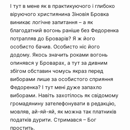
І тут в мене як в практикуючого і глибоко
віруючого християнина Зіновія Бровка
виникає логічне запитання – а як
благодатний вогонь раніше без Федоренка
потрапляв до Броварів? Я ж його
особисто бачив. Особисто ніс його
додому. Якось значить роками вогонь
опинявся у Броварах, а тут за дивним
збігом обставин чомусь якраз перед
виборами лише за особистого сприяння
Федоренка? І тут мені дуже запахло
виборами. Навіть захотілось як свідомому
громадянину зателефонувати в редакцію,
мовляв, ай-яй-яй, як можна так платників
податків дурити. Стримався – Бог
простить.