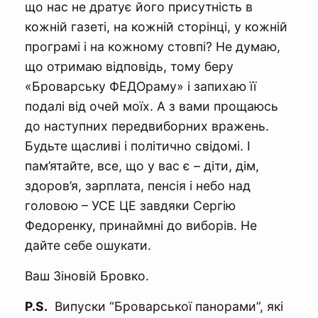
що нас не дратує його присутність в
кожній газеті, на кожній сторінці, у кожній
програмі і на кожному стовпі? Не думаю,
що отримаю відповідь, тому беру
«Броварську ФЕДОраму» і запихаю її
подалі від очей моїх. А з вами прощаюсь
до наступних передвиборних вражень.
Будьте щасливі і політично свідомі. І
пам’ятайте, все, що у вас є – діти, дім,
здоров’я, зарплата, пенсія і небо над
головою – УСЕ ЦЕ завдяки Сергію
Федоренку, принаймні до виборів. Не
дайте себе ошукати.
Ваш Зіновій Бровко.
P.S.
Випуски “Броварської панорами”, які