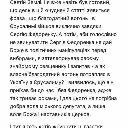
Святій Землі. І я вже навіть був готовий,
що десь в цій очудненій статті з’явиться
фраза , що благодатний вогонь і в
Єрусалимі зійшов виключно завдяки
Сергію Федоренку. А потім, аби голослівно
не звинуватити Сергія Федоренка не дай
Боже в політичних маніпуляціях перед
виборами, я зателефонував своєму
знайомому священику і запитав - а як
власне благодатний вогонь потрапляє в
Україну з Єрусалиму? І виявилось, що він
приїхав би до нас і без Федоренка, адже
так триває роками, і для цього не потрібна
добра воля міського депутата, а лише
воля Божа і наставників церков.
І тут я геть хотів жбурнути ці газетки