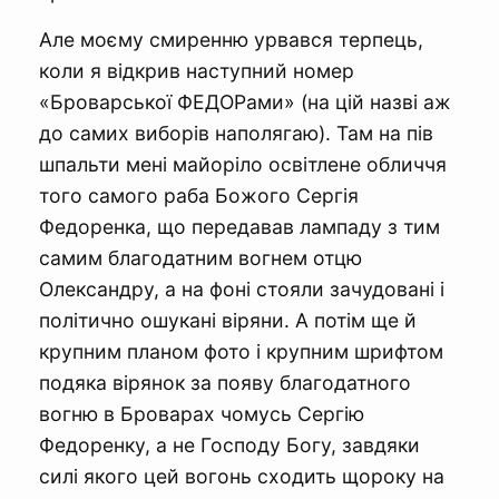
Але моєму смиренню урвався терпець,
коли я відкрив наступний номер
«Броварської ФЕДОРами» (на цій назві аж
до самих виборів наполягаю). Там на пів
шпальти мені майоріло освітлене обличчя
того самого раба Божого Сергія
Федоренка, що передавав лампаду з тим
самим благодатним вогнем отцю
Олександру, а на фоні стояли зачудовані і
політично ошукані віряни. А потім ще й
крупним планом фото і крупним шрифтом
подяка вірянок за появу благодатного
вогню в Броварах чомусь Сергію
Федоренку, а не Господу Богу, завдяки
силі якого цей вогонь сходить щороку на