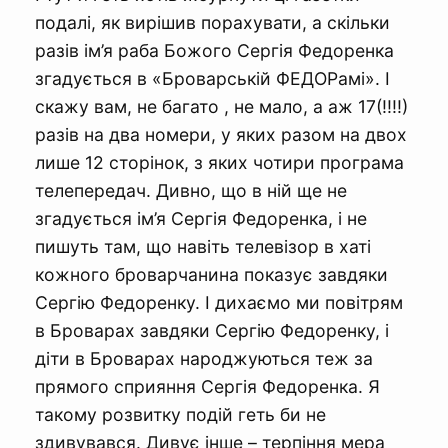
подалі, як вирішив порахувати, а скільки
разів ім’я раба Божого Сергія Федоренка
згадується в «Броварській ФЕДОРамі». І
скажу вам, не багато , не мало, а аж 17(!!!!)
разів на два номери, у яких разом на двох
лише 12 сторінок, з яких чотири програма
телепередач. Дивно, що в ній ще не
згадується ім’я Сергія Федоренка, і не
пишуть там, що навіть телевізор в хаті
кожного броварчанина показує завдяки
Сергію Федоренку. І дихаємо ми повітрям
в Броварах завдяки Сергію Федоренку, і
діти в Броварах народжуються теж за
прямого сприяння Сергія Федоренка. Я
такому розвитку подій геть би не
здивувався. Дивує інше – терпіння мера