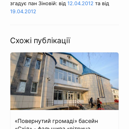
згадує пан Зіновій: від
12.04.2012
та від
19.04.2012
Схожі публікації
«Повернутий громаді» басейн
«Схід» - фальшива «вітрина