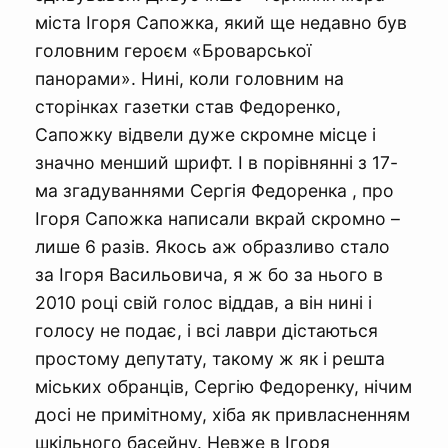
міста Ігоря Сапожка, який ще недавно був
головним героєм «Броварської
панорами». Нині, коли головним на
сторінках газетки став Федоренко,
Сапожку відвели дуже скромне місце і
значно менший шрифт. І в порівнянні з 17-
ма згадуваннями Сергія Федоренка , про
Ігоря Сапожка написали вкрай скромно –
лише 6 разів. Якось аж образливо стало
за Ігоря Васильовича, я ж бо за нього в
2010 році свій голос віддав, а він нині і
голосу не подає, і всі лаври дістаються
простому депутату, такому ж як і решта
міських обранців, Сергію Федоренку, нічим
досі не примітному, хіба як привласненням
шкільного басейну. Невже в Ігоря