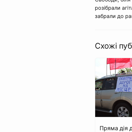
розібрали агі
забрали до ра
Схожі пуб
Пряма дія 