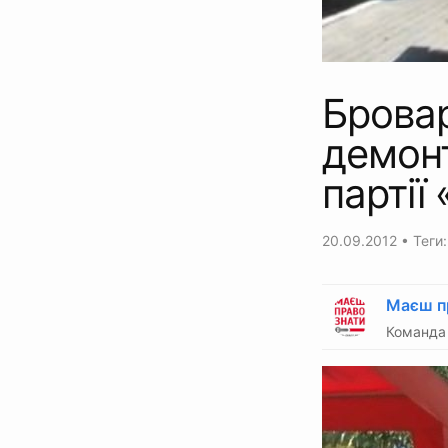
Бровар
демонт
партії
20.09.2012
• Теги
Маєш п
Команда 