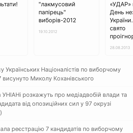
ьтати!
"лакмусовий
«УДАР» 
папірець"
День не
виборів-2012
України
свято
19.10.2012
проігно
28.08.2013
су Українських Націоналістів по виборчому
 висунуто Миколу Коханівського
в УНІАНі розкажуть про медіадвобій влади та
дидата від опозиційних сил у 97 окрузі
)
ала реєстрацію 7 кандидатів по виборчому