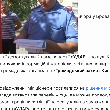
Вчора у Брова
іції демонтували 2 намети партії «
УДАР
» (по вул. К
 вилучили інформаційні матеріали, які в них пошир
 громадська організація «
Громадський захист Ки
повідомленні, міліціонери посилалися на
рішення мі
влада встановила перелік місць, де можна проводи
очас, працівники міліції не реагували на зауваженн
 партії «УДАР» про те, що це рішення прямо супереч