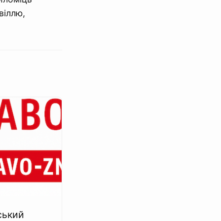
віллю,
ський