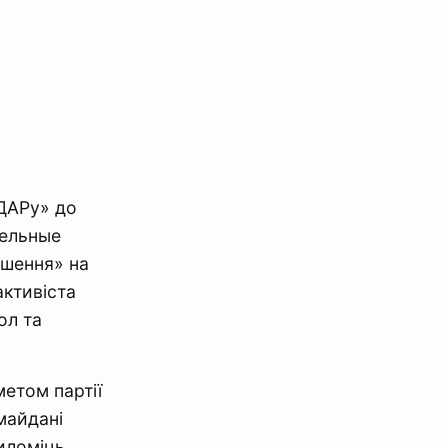
УДАРу» до
тельные
ушення» на
активіста
ол та
метом партії
майдані
силоміць