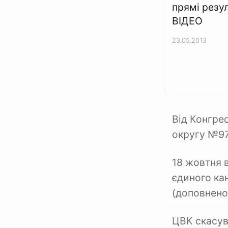
прямі резул
ВІДЕО
23.05.2013
Від Конгре
округу №97
18 жовтня 
єдиного кан
(доповнено
ЦВК скасув