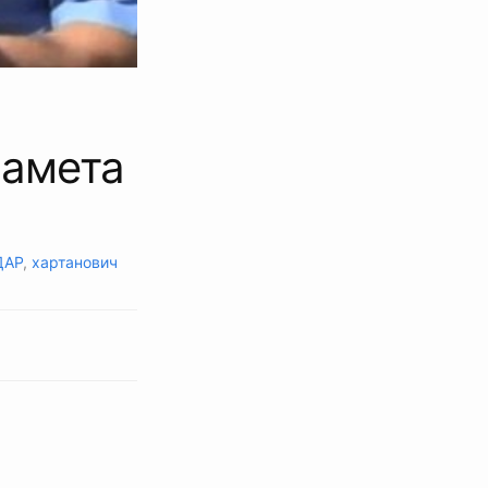
о
намета
ДАР
,
хартанович