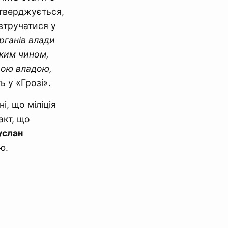
стверджується,
втручатися у
органів влади
аким чином,
вою владою,
ь у «Грозі».
і, що міліція
акт, що
услан
ю.