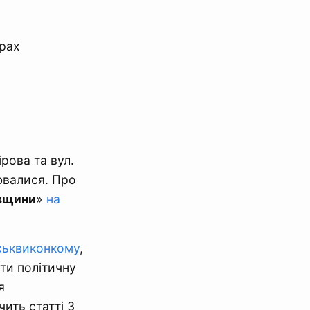
рах
ірова та вул.
ювалися. Про
ївщини
»
на
ськвиконкому
,
ти політичну
я
ить статті 3