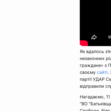
Як вдалось з’
незаконних рі
граждане» з П
своєму
сайті
.
партії УДАР Се
відправили сп
Нагадаємо, 11
“ВО “Батьківщ
Свободи, біля 