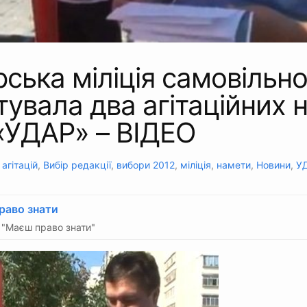
ська міліція самовільн
увала два агітаційних 
 «УДАР» – ВІДЕО
:
агітацій
,
Вибір редакції
,
вибори 2012
,
міліція
,
намети
,
Новини
,
У
раво знати
"Маєш право знати"