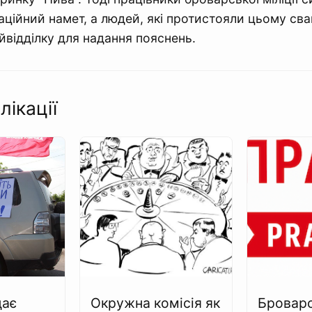
таційний намет, а людей, які протистояли цьому сва
йвідділку для надання пояснень.
лікації
дає
Окружна комісія як
Бровар