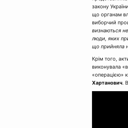
закону Україн
що органам вл
виборчий проц
визнаються не
люди, яких пр
що прийняла н
Крім того, ак
виконувала «вк
«операцією» к
Хартанович
. 