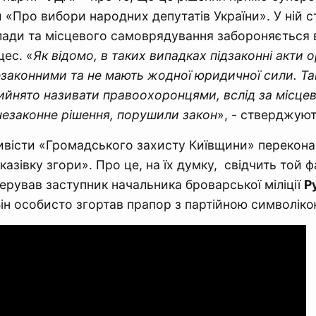
и «Про вибори народних депутатів України». У ній 
ади та місцевого самоврядування забороняється 
ес. «
Як відомо, в таких випадках підзаконні акти 
законними та не мають жодної юридичної сили. Т
ийнято називати правоохоронцями, вслід за місце
езаконне рішення, порушили закон
», - стверджуют
тивісти «Громадського захисту Київщини» переконан
азівку згори». Про це, на їх думку, свідчить той ф
ерував заступник начальника броварської міліції
Р
Він особисто згортав прапор з партійною символіко