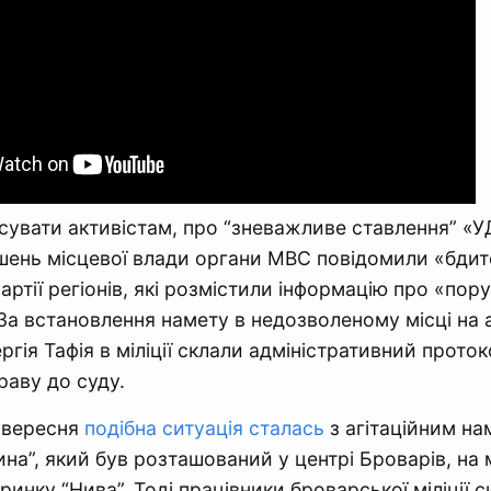
ясувати активістам, про “зневажливе ставлення” «
шень місцевої влади органи МВС повідомили «бди
артії регіонів, які розмістили інформацію про «пор
 За встановлення намету в недозволеному місці на 
ргія Тафія в міліції склали адміністративний проток
раву до суду.
 вересня
подібна ситуація сталась
з агітаційним на
ина”, який був розташований у центрі Броварів, на 
ринку “Нива”. Тоді працівники броварської міліції 