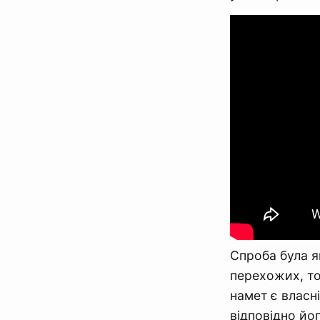
Спроба була я
перехожих, то
намет є власн
відповідно йо