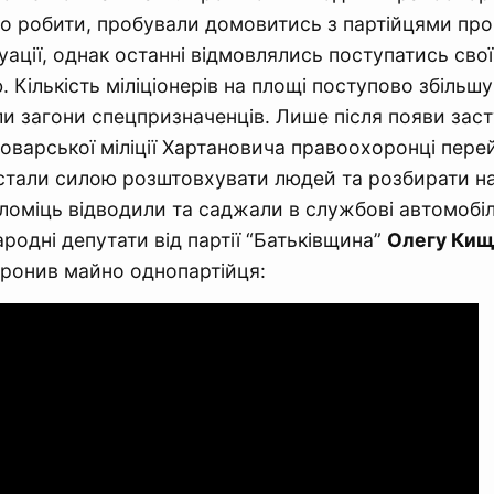
о робити, пробували домовитись з партійцями пр
уації, однак останні відмовлялись поступатись сво
ю. Кількість міліціонерів на площі поступово збільш
и загони спецпризначенців. Лише після появи зас
оварської міліції Хартановича правоохоронці пер
 стали силою розштовхувати людей та розбирати на
иломіць відводили та саджали в службові автомобілі
родні депутати від партії “Батьківщина”
Олегу Кищ
ронив майно однопартійця: