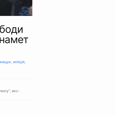
ободи
 намет
кищук
,
міліція
,
янсу", екс-