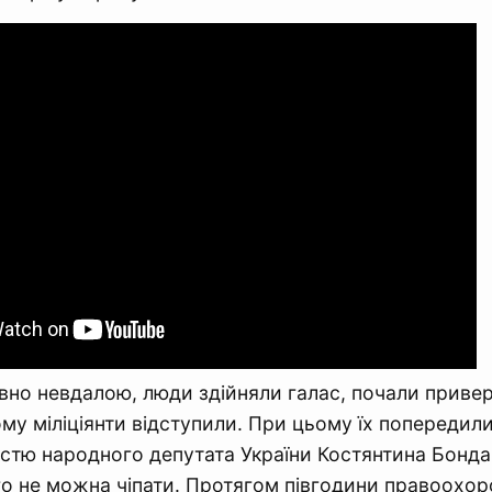
вно невдалою, люди здійняли галас, почали привер
му міліціянти відступили. При цьому їх попередил
істю народного депутата України Костянтина Бонда
го не можна чіпати. Протягом півгодини правоохор