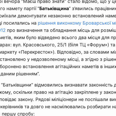
ї вечора “Маєш право знати” стало відомо, що у ц
ого намету партії “
Батьківщина
” з’явились працівники
риїхали демонтувати незаконно встановлений наме
і посилались на
рішення виконкому Броварської мі
012
про визначення та обладнання місць для розмі
аметів, яким було відведено всього два місця для 
варах: вул. Красовського, 25/1 (біля ТЦ «Форум») та 
маркету «Перекресток»). Відповідно, за словами міл
становлено у недозволеному місці, а згідно з ріше
боронено встановлення агітаційних наметів в інших
даним рішенням”.
“Батьківщини” відмовились визнавати законність 
ому, оскільки право на агітацію закріплене у закона
дповідає закону. Рядові міліціонери не поспішали в
 керівників та довго не насмілювались розбирати на
 першу спробу: