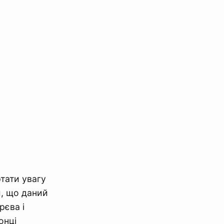
тати увагу
и, що даний
рєва і
онці