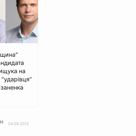
вщина"
андидата
ищука на
 "ударівця"
ізаненка
ін
04.09.2012