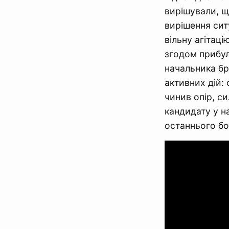
вирішували, щ
вирішення сит
вільну агітаці
згодом прибул
начальника бр
активних дій:
чинив опір, с
кандидату у на
останнього бо