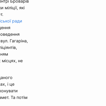
ентрі Броварів
 міліції, які
т.
ської ради
щення
проведення
вул. Гагаріна,
іціянтів,
нням
 місцях, не
даного
х, і це
иконувати
мет. Та потім