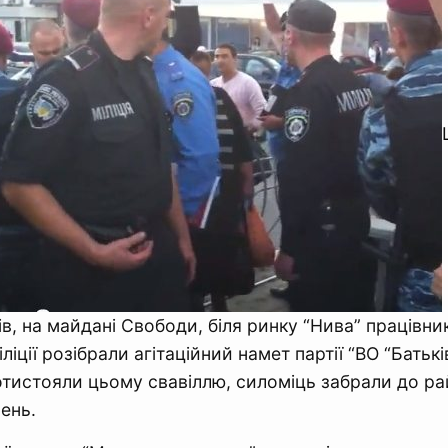
ів, на майдані Свободи, біля ринку “Нива” працівни
ліції розібрали агітаційний намет партії “ВО “Батьк
отистояли цьому свавіллю, силоміць забрали до ра
ень.