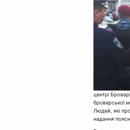
центрі Бровар
броварської мі
Людей, які пр
надання поясн