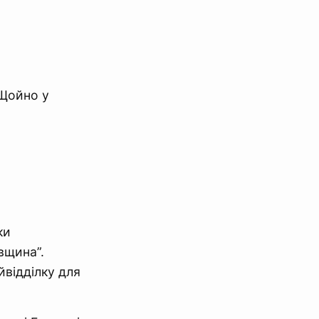
Щойно у
ки
івщина”.
йвідділку для