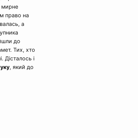
о мирне
їм право на
увалась, а
тупника
ейшли до
мет. Тих, хто
. Дісталось і
уку
, який до