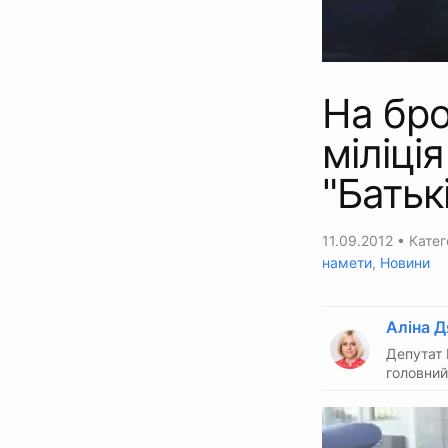
На бр
міліці
"Батьк
11.09.2012
• Катег
намети
,
Новини
Аліна Д
Депутат 
головний