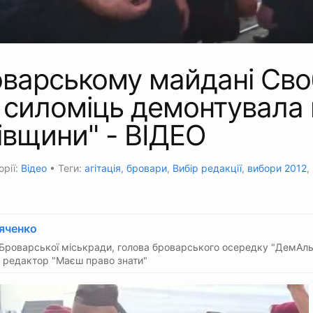
оварському майдані Св
я силоміць демонтувала
івщини" - ВІДЕО
орії:
Відео
• Теги:
агітація
,
бровари
,
Вибір редакції
,
вибори 2012
,
яченко
Броварської міськради, голова броварського осередку "ДемАль
 редактор "Маєш право знати"