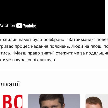
5 хвилин намет було розібрано. “Затриманих” пове
і триває процес надання пояснень. Люди на площі п
итись. “Маєш право знати” стежитиме за подальши
тиме в курсі своїх читачів.
лікації