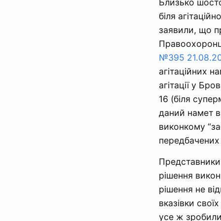
Близько шосто
біля агітаційн
заявили, що п
Правоохоронц
№395 21.08.2
агітаційних н
агітації у Бро
16 (біля супер
даний намет в
виконкому “за
передбачених 
Представники 
рішення виконк
рішення не ві
вказівки своїх
усе ж зробили