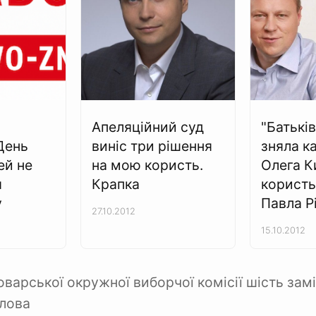
Апеляційний суд
"Батькі
День
виніс три рішення
зняла к
ей не
на мою користь.
Олега К
я
Крапка
користь
у
Павла Р
27.10.2012
15.10.2012
оварської окружної виборчої комісії шість зам
олова