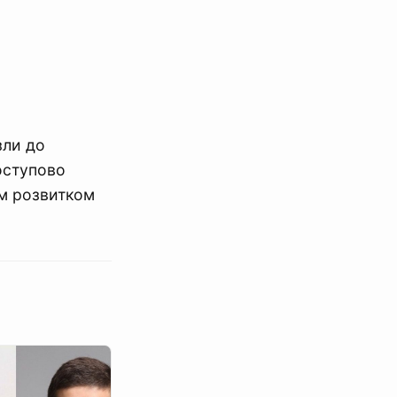
зли до
оступово
м розвитком