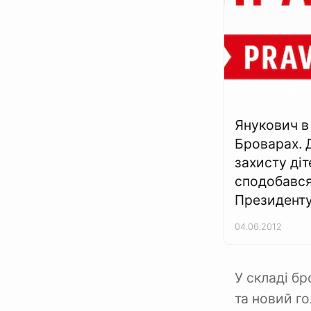
Янукович в
Броварах. 
захисту діт
сподобавс
Президент
04.06.2012
У складі бр
та новий г