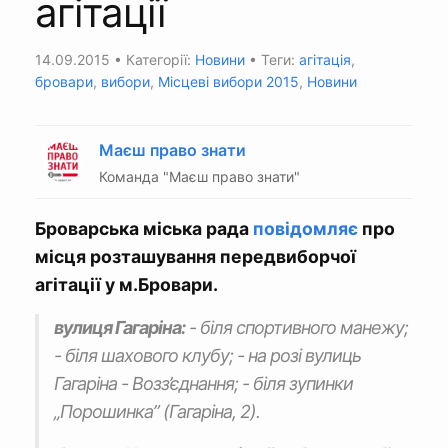
агітації
14.09.2015
• Категорії:
Новини
• Теги:
агітація
,
бровари
,
вибори
,
Місцеві вибори 2015
,
Новини
Маєш право знати
Команда "Маєш право знати"
Броварська міська рада
повідомляє
про
місця розташування передвиборчої
агітації у м.Бровари.
вулиця Гагаріна:
- біля спортивного манежу;
- біля шахового клубу; - на розі вулиць
Гагаріна - Возз’єднання; - біля зупинки
„Порошинка” (Гагаріна, 2).