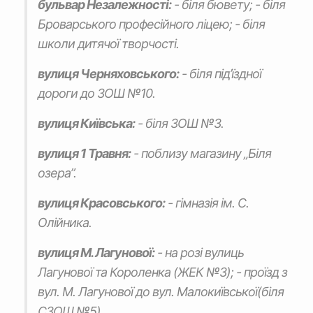
бульвар Незалежності:
- біля бювету; - біля
Броварського професійного ліцею; - біля
школи дитячої творчості.
вулиця Черняховського:
- біля під’їздної
дороги до ЗОШ №10.
вулиця Київська:
- біля ЗОШ №3.
вулиця 1 Травня:
- поблизу магазину „Біля
озера”.
вулиця Красовського:
- гімназія ім. С.
Олійника.
вулиця М. Лагунової:
- на розі вулиць
Лагунової та Короленка (ЖЕК №3); - проїзд з
вул. М. Лагунової до вул. Малокиївської(біля
СЗОШ №5).