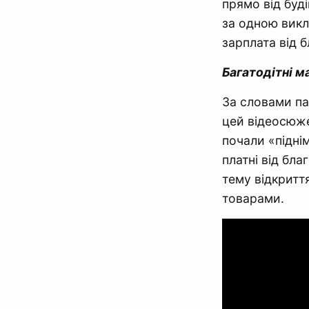
прямо від буді
за одною викл
зарплата від 
Багатодітні м
За словами па
цей відеосюже
почали «підні
платні від бла
тему відкритт
товарами.