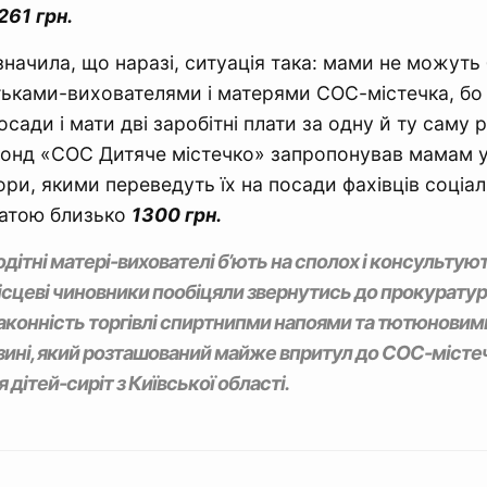
 261 грн.
начила, що наразі, ситуація така: мами не можуть
ьками-вихователями і матерями СОС-містечка, бо
осади і мати дві заробітні плати за одну й ту саму 
фонд «СОС Дитяче містечко» запропонував мамам 
ри, якими переведуть їх на посади фахівців соціал
латою близько
1300 грн.
одітні матері-вихователі б’ють на сполох і консультуют
ісцеві чиновники пообіцяли звернутись до прокуратур
аконність торгівлі спиртнипми напоями та тютюновим
ині, який розташований майже впритул до СОС-містеч
 дітей-сиріт з Київської області.