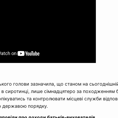
ького голови зазначила, що станом на сьогоднішній 
ей в сиротинці, лише сімнадцятеро за походженням
пікуватись та контролювати місцеві служби відпов
о державою порядку.
зповіли про доходи батьків-вихователів