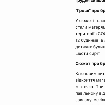
грудня вийшов
“Гроші” про 
У сюжеті теле
стали матерям
території «СО
12 будинків, 
дитячих будинк
шести сиріт.
Сюжет про бр
Ключовим пита
відкриття маг
містечка. При
павільйону ві
закладу, оскі