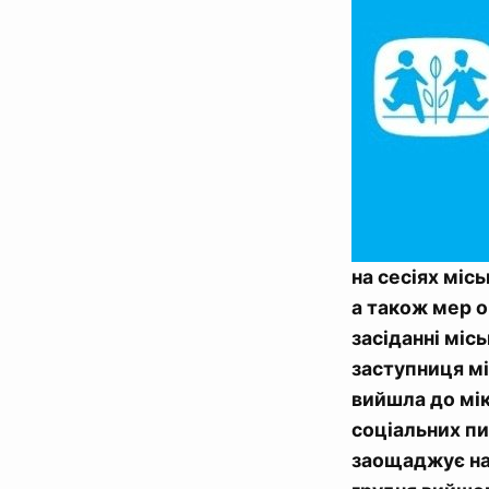
на сесіях міс
а також мер о
засіданні міс
заступниця мі
вийшла до мі
соціальних пи
заощаджує на 