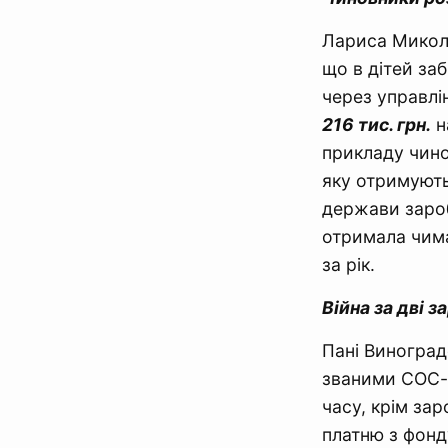
Лариса Микола
що в дітей за
через управлі
216 тис. грн.
н
прикладу чино
яку отримують
держави зароб
отримала чима
за рік.
Війна за дві з
Пані Виноград
званими СОС-м
часу, крім за
платню з фонду