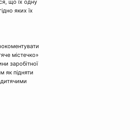
ся, що їх одну
ідно яких їх
прокоментувати
тяче містечко»
ини заробітної
м як підняти
недитячими