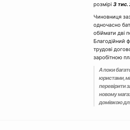
розмірі
3 тис.
Чиновниця заз
одночасно бат
обіймати дві п
Благодійний 
трудові догово
заробітною п
А поки багат
юристами, м
перевірити з
новому магаз
домівкою для