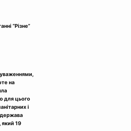
анні “Різне”
ауваженнями,
оте на
яла
о для цього
анітарних і
к держава
 який 19