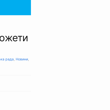
сюжети
ька рада
,
Новини
,