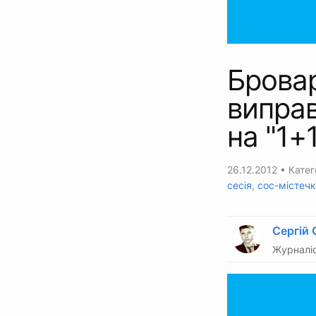
Бровар
виправ
на "1+
26.12.2012
• Катег
сесія
,
сос-містеч
Сергій 
Журналіс