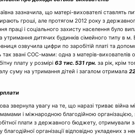
ївна зазначила, що матері-вихователі ставлять пи
бирають гроші, але протягом 2012 року з державн
ння праці і соціального захисту населення було ви
а утримання дитячих будинків сімейного типу в м.
вниця озвучила цифри по заробітій платі та допомоз
 так звані СОС-мами: одна з матерів-вихователів 
ітну плату у розмірі
63 тис. 531 грн.
за рік, крім то
лу суму на утримання дітей і загалом отримала
22
арплати
ова звернула увагу на те, що наразі триває війна м
амами і міжнародною благодійною організацією, я
робітної плати з державного бюджету, отримували з
 благодійної організації відповідно укладених з не