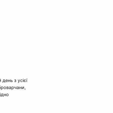
день з усієї
 броварчани,
ідно