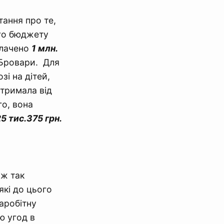
тання про те,
ого бюджету
плачено
1 млн.
 Бровари. Для
і на дітей,
отримала від
го, вона
5 тис.375 грн.
іж так
кі до цього
аробітну
ю угод в