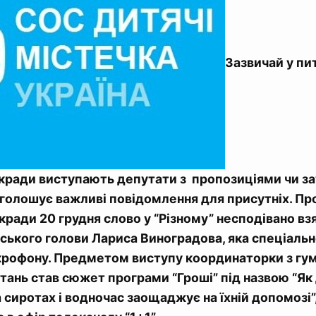
Зазвичай у пит
ькради виступають депутати з пропозиціями чи з
голошує важливі повідомлення для присутніх. Пр
ькради 20 грудня слово у “Різному” несподівано вз
ського голови Лариса Виноградова, яка спеціальн
крофону. Предметом виступу координаторки з гум
тань став сюжет програми “Гроші” під назвою “Я
сиротах і водночас заощаджує на їхній допомозі”,