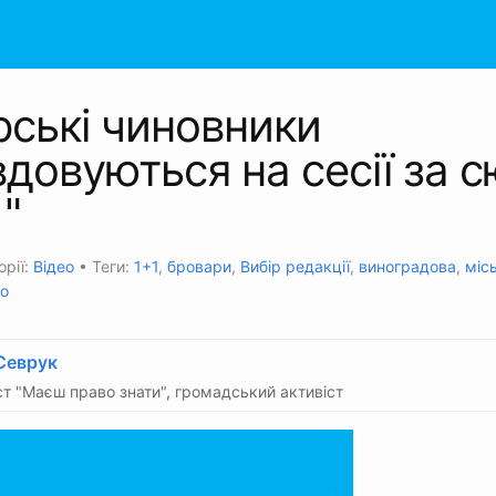
ські чиновники
довуються на сесії за 
1"
орії:
Відео
• Теги:
1+1
,
бровари
,
Вибір редакції
,
виноградова
,
міс
ко
Севрук
т "Маєш право знати", громадський активіст