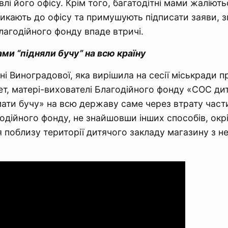
влі його офісу. Крім того, багатодітні мами жаліють
икають до офісу та примушують підписати заяви, зг
благодійного фонду впаде втричі.
ами “підняли бучу” на всю країну
ні Виноградової, яка вирішила на сесії міськради 
т, матері-вихователі Благодійного фонду «СОС ди
мати бучу» на всю державу саме через втрату част
годійного фонду, не знайшовши інших способів, окрі
я поблизу території дитячого закладу магазину з 