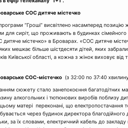
 в ефір телеканалу “1+1”.
броварське СОС дитяче містечко
програми “Гроші” висвітлено насамперед позицію жі
и для сиріт, що проживають в будинках сімейного 
С дитяче містечко» в Броварах. «СОС дитяче місте
в яких мешкає більше шістдесяти дітей, яких забрал
ів Київської області, а кожна з жінок виховує від 
оварське СОС-містечко
(з 32:00 по 37:40 хвилину
нням сюжету стало занепокоєння багатодітних ма
азину алкогольних і тютюнових виробів поблизу ди
 цьому матері переконані, що електропостачання т
дбувається через будинок директора благодійного 
льки, за їх словами, електричний кабель до заклад