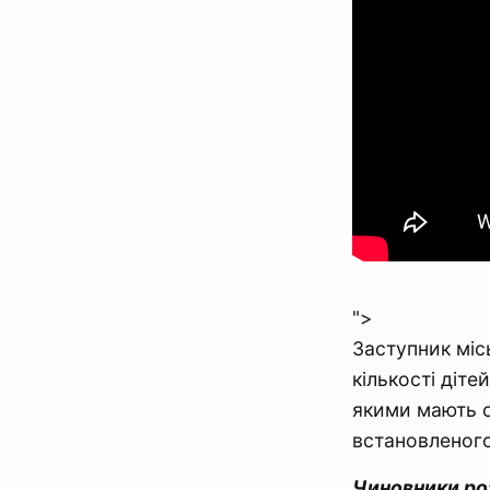
">
Заступник міс
кількості діт
якими мають о
встановленог
Чиновники ро