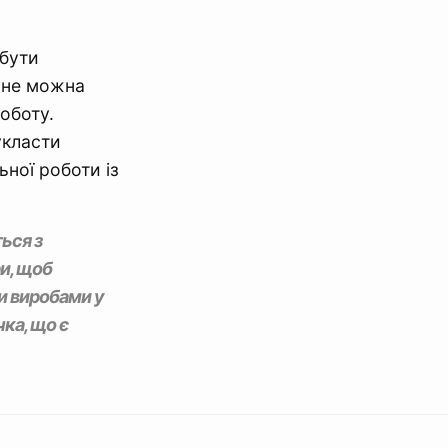
 бути
 не можна
роботу.
укласти
ьної роботи із
ься з
и, щоб
и виробами у
ка, що є