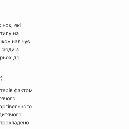
нок, які
типу на
чко» налічує
и сюди з
трьох до
)
терів фактом
тячого
оргівельного
дитячого
у прокладено