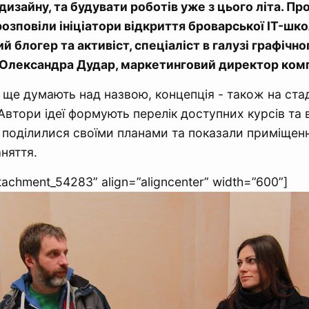
дизайну, та будувати роботів уже з цього літа. Пр
розповіли ініціатори відкриття броварської IT-шк
й блогер та активіст, спеціаліст в галузі графічно
а Олександра Дудар, маркетинговий директор комп
і ще думають над назвою, концепція - також на стад
Автори ідеї формують перелік доступних курсів та 
 поділилися своїми планами та показали приміщенн
няття.
ttachment_54283” align=”aligncenter” width=”600”]