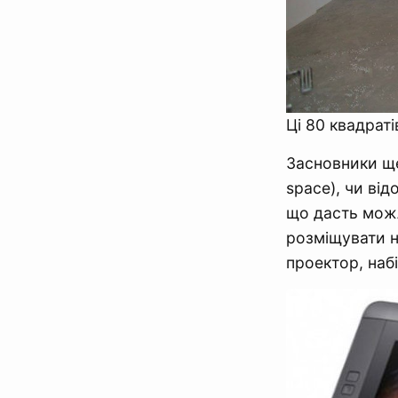
Ці 80 квадраті
Засновники ще
space), чи ві
що дасть можл
розміщувати н
проектор, наб