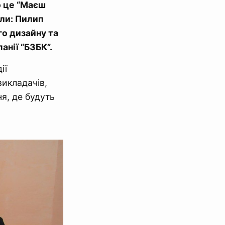
о це “Маєш
оли: Пилип
го дизайну та
анії “БЗБК”.
ії
викладачів,
я, де будуть