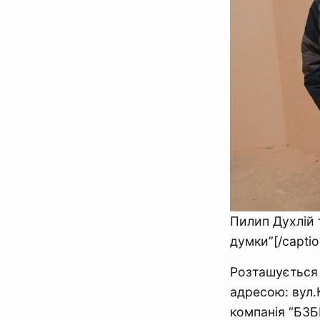
Пилип Духлій 
думки”[/captio
Розташується 
адресою: вул.
компанія “БЗБК