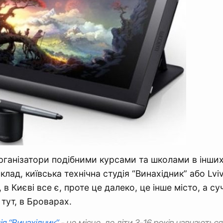
ганізатори подібними курсами та школами в інших
клад, київська технічна студія “Винахідник” або Lviv
, в Києві все є, проте це далеко, це інше місто, а суч
 тут, в Броварах.
ія “Винахідник”
- це місце, де діти 3-16 років навчають