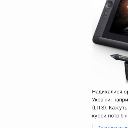
Надихалися ор
України: напри
(LITS). Кажуть
курси потрібні
Технічна студ