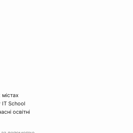
 містах
 IT School
асні освітні
ся за допомогою