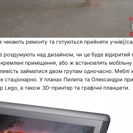
в чекають ремонту та готуються прийняти учнів[/ca
 роздумують над дизайном, чи це буде відкритий 
докремлені приміщення, або ж встановлять мобільну
ивість займатися двом групам одночасно. Меблі 
е стаціонарно. У планах Пилипа та Олександри пр
ір Lego, а також 3D-принтер та графічні планшети.