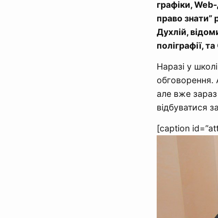
графіки, Web-
право знати” 
Духлій, відоми
поліграфії, т
Наразі у школ
обговорення. 
але вже зараз
відбуватися за
[caption id=”a