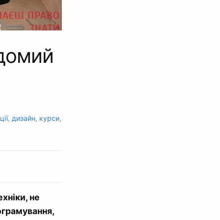
ідомий
ції
,
дизайн
,
курси
,
хніки, не
ограмування,