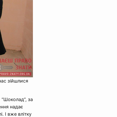
нас зійшлися
 “Шоколад”, за
ення надає
. І вже влітку