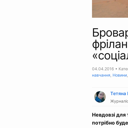
Бровар
фрілан
«соціа
04.04.2016
• Кате
навчання
,
Новини
Тетяна
Журналіс
Невдовзі для 
потрібно буде