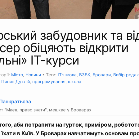
ський забудовник та в
сер обіцяють відкрити
льні» IT-курси
горії:
Місто
,
Новини
• Теги:
IT-школа
,
БЗБК
,
бровари
,
Вибір редак
,
Пилип Духлій
,
програмування
,
школа
 Панкратьєва
т "Маєш право знати", мешкає у Броварах
того, аби потрапити на гурток, приміром, робототе
 їхати в Київ. У Броварах навчатимуть основам пр