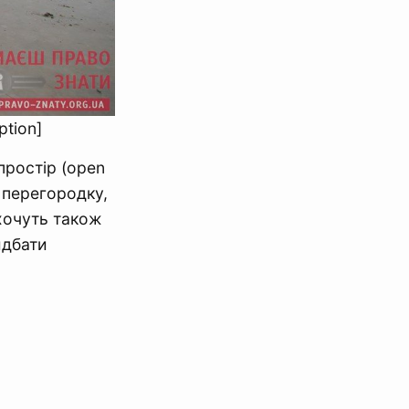
ption]
простір (open
 перегородку,
хочуть також
идбати