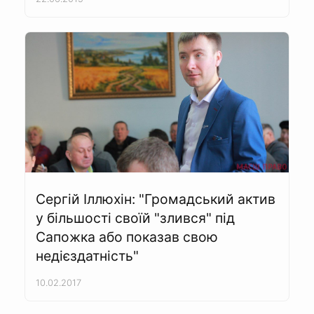
Сергій Іллюхін: "Громадський актив
у більшості своїй "злився" під
Сапожка або показав свою
недієздатність"
10.02.2017