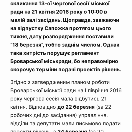
скликання 13-ої чергової сесії міської
ради на 21 квітня 2016 року о 10:00 в
малій залі засідань. Щоправда, зважаючи
на відпустку Сапожка протягом цього
тижня, дату розпорядження поставили
“18 березня”, тобто заднім числом. Однак
така хитрість порушує регламент
Броварської міськради, бо неправомірно
скорочує терміни подачі проектів рішень.
Згідно з затвердженим планом роботи
Броварської міської ради на І півріччя 2016
року чергова сесія мала відбутись 21
квітня. Відповідно
до 22 березня
(за 22
робочих дні до засідання) управління,
відділи та депутати мали письмово подати
проекти рішень, а
24 березня
(за 20