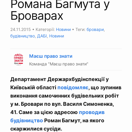
Романа Багмута у
Броварах
24.11.2015
• Категорії:
Новини
• Теги:
бровари
,
будівництво
,
ДАБІ
,
Новини
Маєш право знати
Команда "Маєш право знати"
Департамент Держархбудінспекції у
Київській області
повідомляє
, що зупинив
виконання самочинних будівельних робіт
у м. Бровари по вул. Василя Симоненка,
41. Саме за цією адресою
проводив
будівництво
Роман Багмут, на якого
скаржилися сусіди.