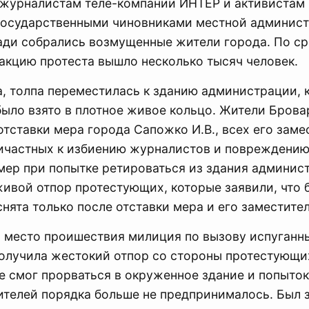
журналистам теле-компании ИНТЕР и активистам
государственными чиновниками местной админист
ади собрались возмущенные жители города. По с
акцию протеста вышло несколько тысяч человек.
, толпа переместилась к зданию администрации, 
было взято в плотное живое кольцо. Жители Брова
тставки мера города Сапожко И.В., всех его замес
ричастных к избиению журналистов и повреждению
мер при попытке ретироваться из здания админис
живой отпор протестующих, которые заявили, что 
снята только после отставки мера и его заместите
 место проишествия милиция по вызову испуганн
получила жестокий отпор со стороны протестующи
е смог прорваться в окруженное здание и попыток
ителей порядка больше не предпринималось. Был 