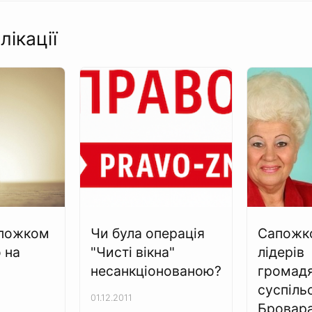
лікації
апожком
Чи була операція
Сапожко
 на
"Чисті вікна"
лідерів
несанкціонованою?
громад
суспіль
01.12.2011
Бровара