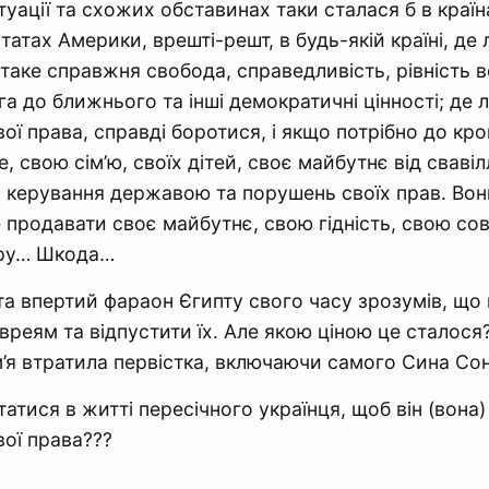
туації та схожих обставинах таки сталася б в країн
атах Америки, врешті-решт, в будь-якій країні, де
таке справжня свобода, справедливість, рівність в
га до ближнього та інші демократичні цінності; де 
ої права, справді боротися, і якщо потрібно до кро
, свою сім’ю, своїх дітей, своє майбутнє від свавіл
 керування державою та порушень своїх прав. Вон
 продавати своє майбутнє, свою гідність, свою сові
кру… Шкода…
а впертий фараон Єгипту свого часу зрозумів, що 
вреям та відпустити їх. Але якою ціною це сталося
м’я втратила первістка, включаючи самого Сина С
атися в житті пересічного українця, щоб він (вона)
вої права???