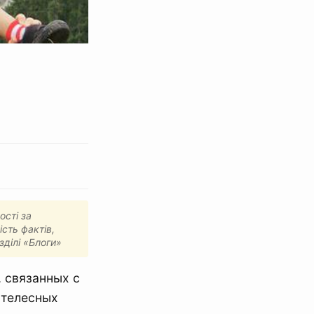
ості за
ість фактів,
зділі «Блоги»
 связанных с
 телесных