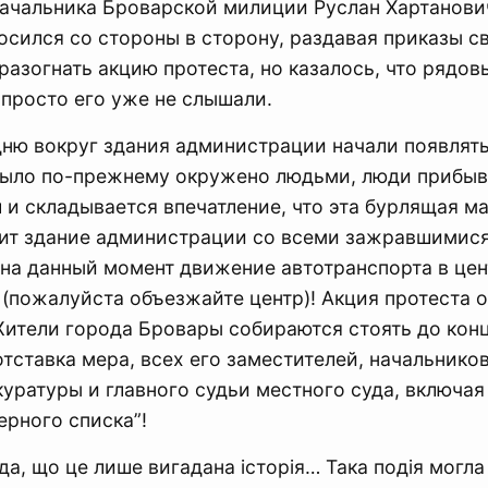
начальника Броварской милиции Руслан Хартанови
осился со стороны в сторону, раздавая приказы с
азогнать акцию протеста, но казалось, что рядов
просто его уже не слышали.
ню вокруг здания администрации начали появлять
было по-прежнему окружено людьми, люди прибыв
 и складывается впечатление, что эта бурлящая ма
тит здание администрации со всеми зажравшимис
 на данный момент движение автотранспорта в цен
(пожалуйста объезжайте центр)! Акция протеста 
Жители города Бровары собираются стоять до конц
тставка мера, всех его заместителей, начальнико
уратуры и главного судьи местного суда, включая
ерного списка”!
, що це лише вигадана історія… Така подія могла 