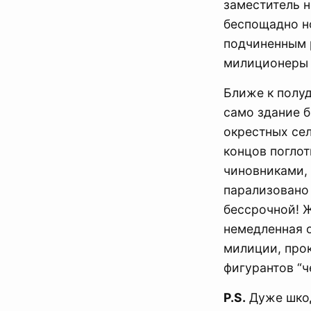
заместитель 
беспощадно н
подчиненным р
милиционеры 
Ближе к полуд
само здание 
окрестных сел
концов погло
чиновниками,
парализовано 
бессрочной! 
немедленная о
милиции, прок
фигурантов “ч
P.S.
Дуже шкода