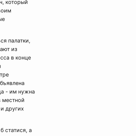
ч, который
воим
ые
ся палатки,
ают из
сса в конце
я
тре
объявлена
а - им нужна
в местной
 и других
б статися, а