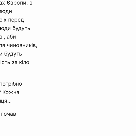
ах Європи, в
 люди
сіх перед
люди будуть
ві, аби
ля чиновників,
и будуть
сть за кіло
потрібно
? Кожна
онця…
 почав