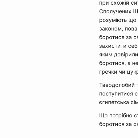
при схожій си
Сполучених Шт
розуміють що 
законом, пова
боротися за св
захистити себе
яким довірили
боротися, а не
гречки чи цу
Твердолобий т
поступитися е
єгипетська сі
Що потрібно ст
боротися за с