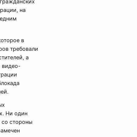
 гражданских
рации, на
редним
которое в
ров требовали
тителей, а
 видео-
трации
блокада
лей.
ых
х. Ни один
 со стороны
замечен