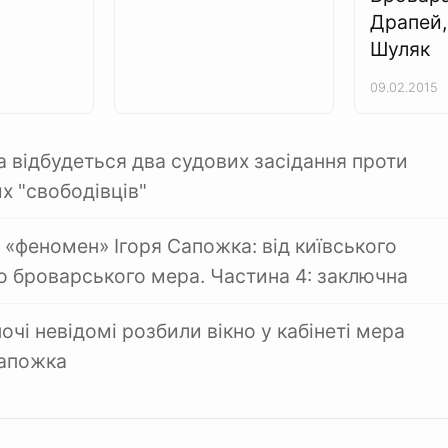
Драпей,
Шуляк
09.02.2015
а відбудеться два судових засідання проти
х "свободівців"
 «феномен» Ігоря Сапожка: від київського
о броварського мера. Частина 4: заключна
очі невідомі розбили вікно у кабінеті мера
Сапожка