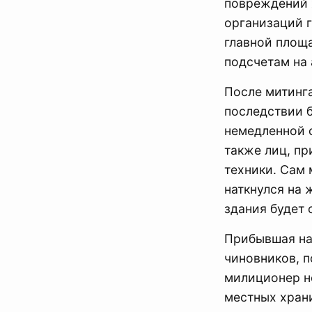
повреждений 
организаций 
главной площ
подсчетам на 
После митинга
последствии 
немедленной о
также лиц, п
техники. Сам 
наткнулся на 
здания будет 
Прибывшая на
чиновников, 
милиционер н
местных хран