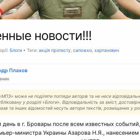
нные новости!!!
орії:
Блоги
• Теги:
акція протесту
,
сапожко
,
хартанович
ндр Плахов
анин
МПЗ» може не поділяти погляди авторів та не несе відповідальн
бліковану у розділі «Блоги». Відповідальність за зміст, достовірн
назв та інших відомостей несуть автори текстів, розміщених у ро
день в г. Бровары после всем известных событий,
мьер-министра Украины Азарова Н.Я., нанесением