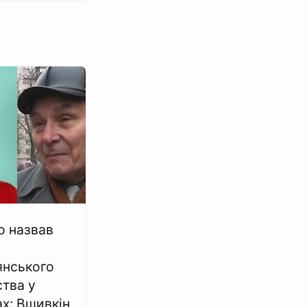
 назвав
янського
ства у
х: Вшивкін,