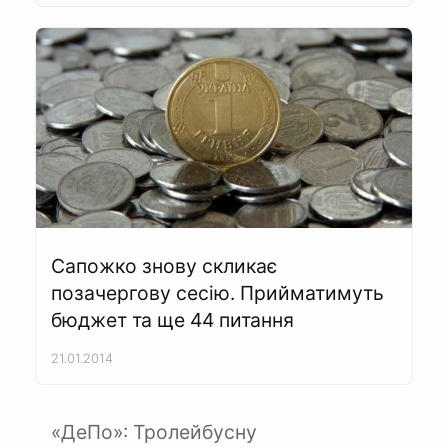
Сапожко знову скликає
позачергову сесію. Прийматимуть
бюджет та ще 44 питання
21.01.2014
«ДеПо»: Тролейбусну