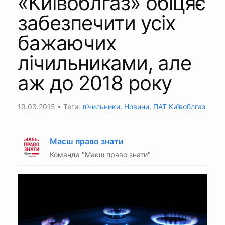
«Київоблгаз» обіцяє
забезпечити усіх
бажаючих
лічильниками, але
аж до 2018 року
19.03.2015
• Теги:
лічильники
,
Новини
,
ПАТ Київоблгаз
Маєш право знати
Команда "Маєш право знати"