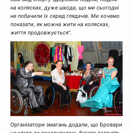
на колясках, дуже шкода, що ми сьогодні
не побачили їх серед глядачів. Ми хочемо
показати, як можна жити на колясках,
життя продовжується
”.
Організатори змагань додали, що Бровари
це місто де виховувалось багато талантів,