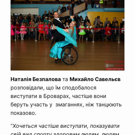
Наталія Безпалова
та
Михайло Савельєв
розповідали, що їм сподобалося
виступати в Броварах, частіше вони
беруть участь у змаганнях, ніж танцюють
показово.
“
Хочеться частіше виступати, показувати
свій вид спорту здоровим людям, людям