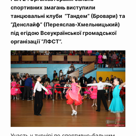
спортивних змагань виступили
танцювальні клуби “Тандем” (Бровари) та
“Денслайф” (Переяслав-Хмельницький)
під егідою Всеукраїнської громадської
організації “ЛФСТ”.
Участь у турнірі по спортивно-бальним