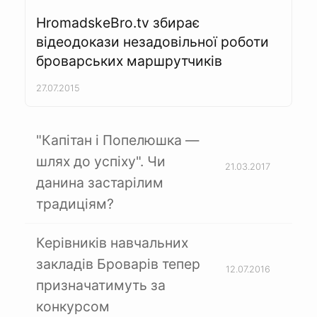
HromadskeBro.tv збирає
відеодокази незадовільної роботи
броварських маршрутчиків
27.07.2015
"Капітан і Попелюшка —
шлях до успіху". Чи
21.03.2017
данина застарілим
традиціям?
Керівників навчальних
закладів Броварів тепер
12.07.2016
призначатимуть за
конкурсом