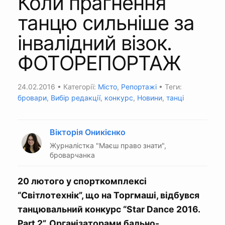
Коли прагнення
танцю сильніше за
інвалідний візок.
ФОТОРЕПОРТАЖ
24.02.2016
• Категорії:
Місто
,
Репортажі
• Теги:
бровари
,
Вибір редакції
,
конкурс
,
Новини
,
танці
Вікторія Оникієнко
Журналістка "Маєш право знати",
броварчанка
20 лютого у спорткомплексі
“Світлотехнік”, що на Торгмаші, відбувся
танцювальний конкурс “Star Dance 2016.
Part 2”. Організаторами бально-