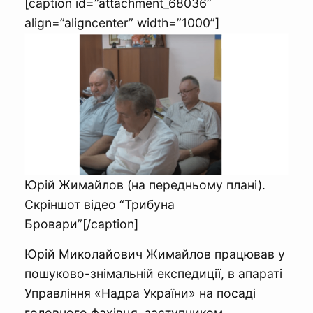
[caption id=”attachment_68036”
align=”aligncenter” width=”1000”]
Юрій Жимайлов (на передньому плані).
Скріншот відео “Трибуна
Бровари”[/caption]
Юрій Миколайович Жимайлов працював у
пошуково-знімальній експедиції, в апараті
Управління «Надра України» на посаді
головного фахівця, заступником