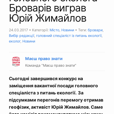
Броварів виграв
Юрій Жимайлов
24.03.2017
• Категорії:
Місто
,
Новини
• Теги:
бровари
,
Вибір редакції
,
головний спеціаліст із питань екології
,
еколог
,
Новини
Маєш право знати
Команда "Маєш право знати"
Сьогодні завершився конкурс на
заміщення вакантної посади головного
спеціаліста з питань екології.
За
підсумками перегонів перемогу отримав
геофізик, активіст Юрій Жимайлов. Саме