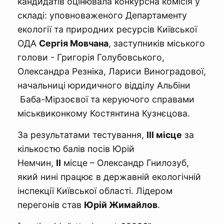
кандидатів оцінювала конкурсна комісія у
складі: уповноваженого Департаменту
екології та природних ресурсів Київської
ОДА
Сергія Мовчана
, заступників міського
голови - Григорія Голубовського,
Олександра Резніка, Лариси Виноградової,
начальниці юридичного відділу Альбіни
Баба-Мірзоєвої та керуючого справами
міськвиконкому Костянтина Кузнєцова.
За результатами тестування,
ІІІ місце
за
кількостю балів посів Юрій
Немчин,
ІІ
місце – Олександр Гнилозуб,
який нині працює в державній екологічній
інспекції Київської області. Лідером
перегонів став
Юрій Жимайлов
.