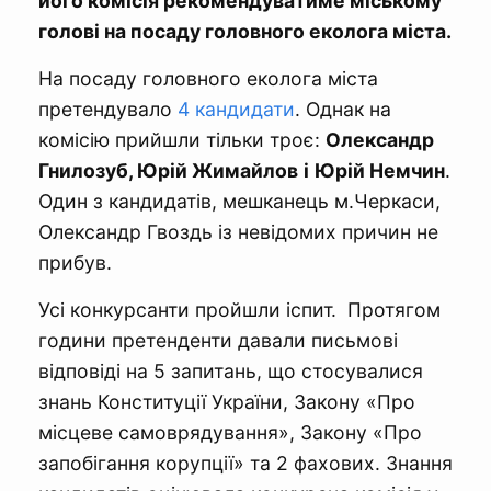
його комісія рекомендуватиме міському
голові на посаду головного еколога міста.
На посаду головного еколога міста
претендувало
4 кандидати
. Однак на
комісію прийшли тільки троє:
Олександр
Гнилозуб, Юрій Жимайлов
і
Юрій Немчин
.
Один з кандидатів, мешканець м.Черкаси,
Олександр Гвоздь із невідомих причин не
прибув.
Усі конкурсанти пройшли іспит. Протягом
години претенденти давали письмові
відповіді на 5 запитань, що стосувалися
знань Конституції України, Закону «Про
місцеве самоврядування», Закону «Про
запобігання корупції» та 2 фахових. Знання