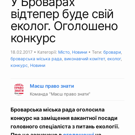
У Броварах
відтепер буде свій
еколог. Оголошено
конкурс
18.02.2017
• Категорії:
Місто
,
Новини
• Теги:
бровари
,
броварська міська рада
,
виконавчий комітет
,
еколог
,
конкурс
,
Новини
Маєш право знати
Команда "Маєш право знати"
Броварська міська рада оголосила
конкурс на заміщення вакантної посади
головного спеціаліста з питань екології.
Про це зазначено в
оголошенні
на