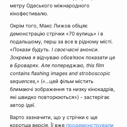
метру Одеського міжнародного
кінофестивалю.
Окрім того, Макс Лижов обіцяє
демонстрацію стрічки «70 вулиць» і в
подальшому, перш за все в рідному місті.
«
Покази будуть. І своєчасні анонси.
Зокрема я відчуваю обов’язок показати це
в Броварях. Але попереджаю, this film
contains flashing images and stroboscopic
sequences,
» («…цей фільм містить
блимаючі зображення та низку кінокадрів,
які швидко повторюються») - застерігає
автор ідеї.
Варто зазначити, що у стрічки є ще
коротша версія. Її вже
продемонстрували