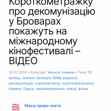
Короткометражку
про декомунізацію
у Броварах
покажуть на
міжнародному
кінофестивалі –
ВІДЕО
20.07.2016
• Категорії:
Анонси
,
Новини
• Теги:
70
вулиць
,
анонси
,
бровари
,
Вибір редакції
,
декомунізація
,
короткий метр
,
короткометражка
,
Новини
,
Одеса
,
перейменування
,
показ
,
фільм
Маєш право знати