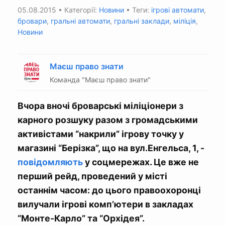
05.08.2015
• Категорії:
Новини
• Теги:
ігрові автомати
,
бровари
,
гральні автомати
,
гральні заклади
,
міліція
,
Новини
Маєш право знати
Команда "Маєш право знати"
Вчора вночі броварські міліціонери з
карного розшуку разом з громадськими
активістами “накрили” ігрову точку у
магазині “Берізка”, що на вул.Енгельса, 1, -
повідомляють
у соцмережах. Це вже не
перший рейд, проведений у місті
останнім часом: до цього правоохоронці
вилучали ігрові комп’ютери в закладах
“Монте-Карло” та “Орхідея”.