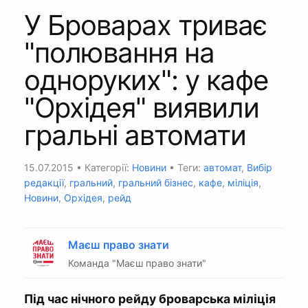
У Броварах триває
"полювання на
одноруких": у кафе
"Орхідея" виявили
гральні автомати
15.07.2015
• Категорії:
Новини
• Теги:
автомат
,
Вибір
редакції
,
гральний
,
гральний бізнес
,
кафе
,
міліція
,
Новини
,
Орхідея
,
рейд
Маєш право знати
Команда "Маєш право знати"
Під час нічного рейду броварська міліція