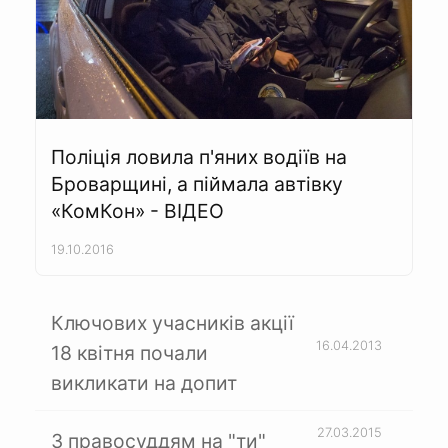
Поліція ловила п'яних водіїв на
Броварщині, а піймала автівку
«КомКон» - ВІДЕО
19.10.2016
Ключових учасників акції
16.04.2013
18 квітня почали
викликати на допит
27.03.2015
З правосуддям на "ти"