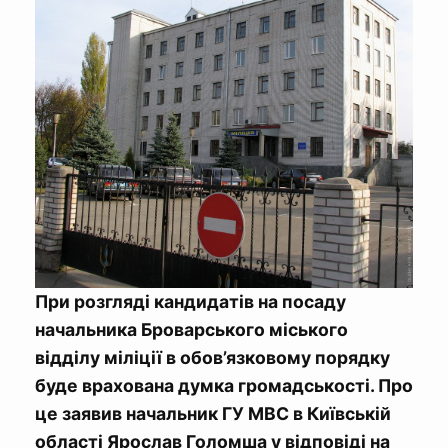
При розгляді кандидатів на посаду
начальника Броварського міського
відділу міліції в обов’язковому порядку
буде врахована думка громадськості. Про
це заявив начальник ГУ МВС в Київській
області Ярослав Голомша у відповіді на