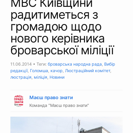
МВС Київщини
радитиметься з
громадою щодо
нового керівника
броварської міліції
11.06.2014
• Теги:
броварська народна рада
,
Вибір
редакції
,
Голомша
,
качор
,
Люстраційний комітет
,
люстрація
,
міліція
,
Новини
Маєш право знати
Команда "Маєш право знати"