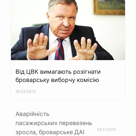
Від ЦВК вимагають розігнати
броварську виборчу комісію
15.03.2013
Аварійність
пасажирських перевезень
02.11.2015
зросла, броварське ДАІ