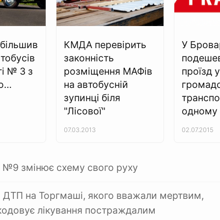
більшив
КМДА перевірить
У Брова
втобусів
законність
подеше
і № 3 з
розміщення МАФів
проїзд у
до…
на автобусній
громад
зупинці біля
транспор
"Лісової"
одному
07.03.2013
02.07.2015
№9 змінює схему свого руху
 ДТП на Торгмаші, якого вважали мертвим,
кодовує лікування постраждалим