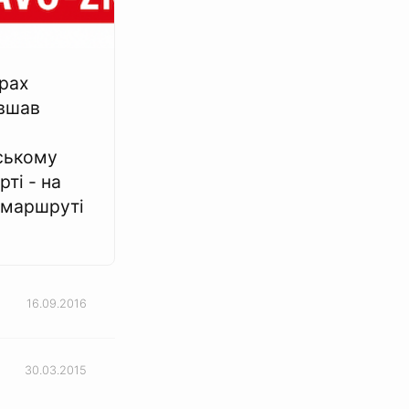
рах
вшав
ському
ті - на
 маршруті
16.09.2016
30.03.2015