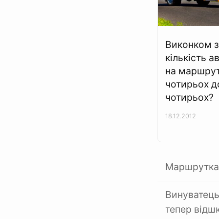
Виконком з
кількість а
на маршрут
чотирьох 
чотирьох?
18.12.2012
Маршрутка 
Винуватець
тепер відш