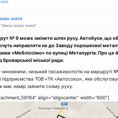
союз
раво знати
"Маєш право знати"
рут № 9 може змінити шлях руху. Автобуси, що о
очуть направляти не до Заводу порошкової металур
ики «Мебліссімо» по вулиці Металургів. Про це 
д Броварської міської ради.
 чиновники, низький пасажиропотік на маршруті 
і підприємства ТОВ «ТК «Автосоюз», яке обслугову
к має намір змінити схему руху.
ttachment_58184” align=”aligncenter” width=”600”]