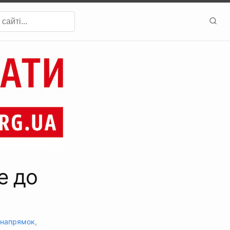
е до
напрямок
,