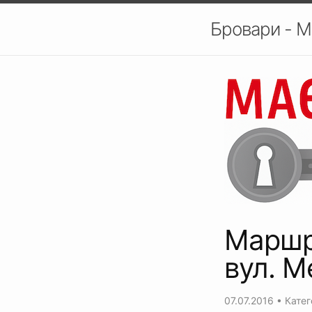
Бровари - М
Маршр
вул. М
07.07.2016
• Катег