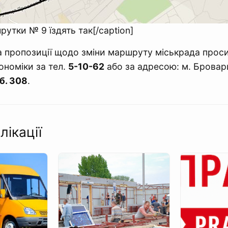
утки № 9 їздять так[/caption]
 пропозиції щодо зміни маршруту міськрада прос
ономіки за тел.
5-10-62
або за адресою: м. Брова
аб. 308
.
лікації