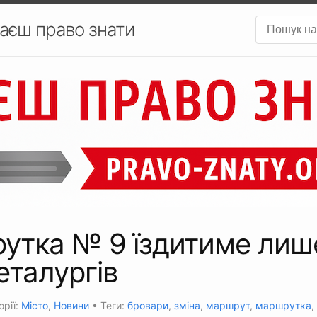
аєш право знати
утка № 9 їздитиме лиш
еталургів
орії:
Місто
,
Новини
• Теги:
бровари
,
зміна
,
маршрут
,
маршрутка
,