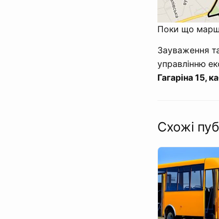
Поки що маршр
Зауваження та
управлінню ек
Гагаріна 15, к
Схожі пуб