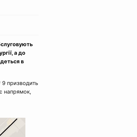
бслуговують
гії, а до
йдеться в
№ 9 призводить
є напрямок,