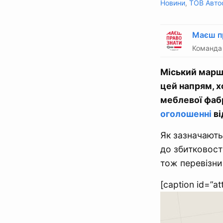
Новини
,
ТОВ Авто
Маєш п
Команда 
Міський марш
цей напрям, х
меблевої фабр
оголошенні
ві
Як зазначають
до збитковост
тож перевізни
[caption id=”a