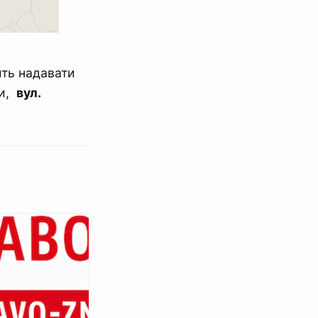
ить надавати
ри,
вул.