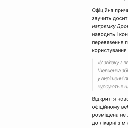
Офіційна прич
звучить досит
напрямку Бров
наводить і ко
перевезення п
користування у
«У зв’язку з 
Шевченка збі
у вирішенні 
курсують в на
Відкриття нов
офіційному веб
розміщена не 
до лікарні з м