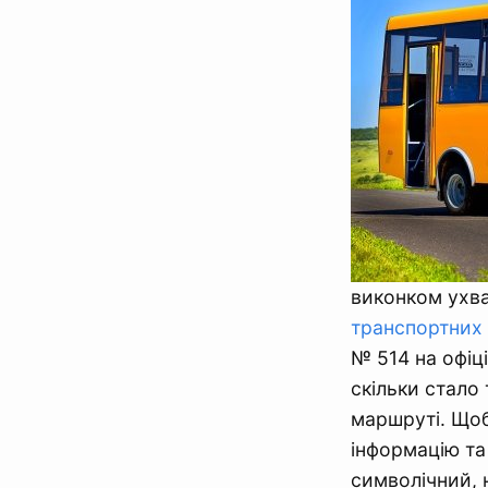
виконком ухва
транспортних 
№ 514 на офіц
скільки стало
маршруті. Щоб
інформацію та
символічний, 