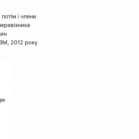
 потім і члени
еревізника
дин
ВМ, 2012 року