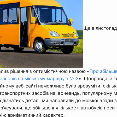
Ще в листопад
лив рішення з оптимістичною назвою «
Про збільше
засобів на міському маршруті № 3
». Щоправда, з т
ійному веб-сайті неможливо було зрозуміти, скільк
 транспортних засобів на, вочевидь, популярному 
 дізнатись деталі, ми направили до міської влади з
 з’ясували, що збільшення кількості автобусів носи
ніж арифметичний характер.