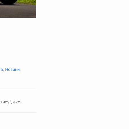
ка
,
Новини
,
янсу", екс-