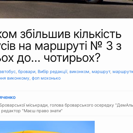
ом збільшив кількість
сів на маршруті № 3 з
ьох до… чотирьох?
автобус
,
бровари
,
Вибір редакції
,
виконком
,
маршрут
,
маршрут
ння виконкому
,
фоп мохонько
яченко
Броварської міськради, голова броварського осередку "ДемАль
 редактор "Маєш право знати"