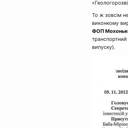
«Геологорозві
То ж зовсім не
виконкому ви
ФОП Мохонько
транспортний 
випуску).