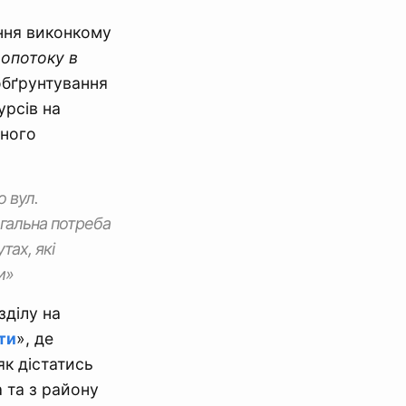
ння виконкому
ропотоку в
обґрунтування
урсів на
ьного
о вул.
гальна потреба
тах, які
и»
зділу на
ти
», де
як дістатись
а та з району