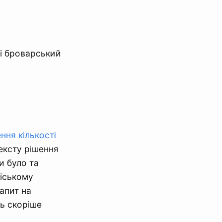
і броварський
ння кількості
ексту рішення
и було та
міському
апит на
ть скоріше