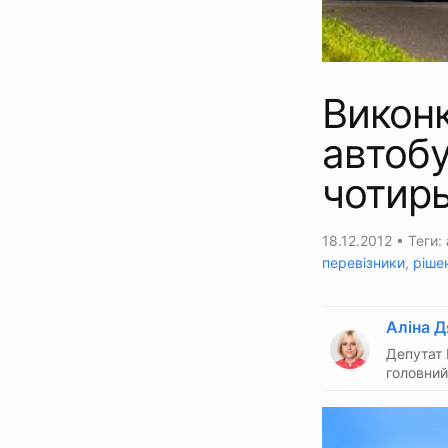
Виконк
автобу
чотир
18.12.2012
• Теги:
перевізники
,
ріше
Аліна Д
Депутат 
головний