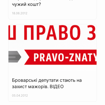
чужий кошт?
18.06.2012
Броварські депутати стають на
захист мажорів. ВІДЕО
05.04.2012