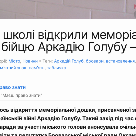
 школі відкрили меморі
 бійцю Аркадію Голубу 
рії:
Місто
,
Новини
• Теги:
Аркадій Голуб
,
бровари
,
встановлення
м'ятний знак
,
пам'ять
,
табличка
раво знати
"Маєш право знати"
ось відкриття меморіальної дошки, присвяченої 
аїнській війні Аркадію Голубу. Такий захід під час
аради за участі міського голови анонсувала очіль
віти та депутатка Броварської міської ради Оксан