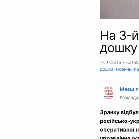
На 3-й
дошку
17.10.2016
• Катего
дошка
,
Новини
,
па
Маєш п
Команда 
Зранку відбул
російсько-укр
оперативної н
управління ос