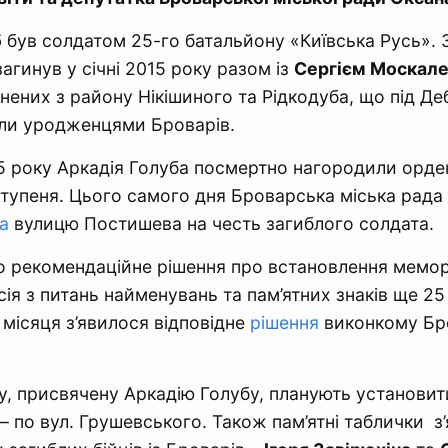
б
був солдатом 25-го батальйону «Київська Русь». 
агинув у січні 2015 року разом із
Сергієм Москал
анених з району Нікішиного та Рідкодуба, що під Д
ули уродженцями Броварів.
5 року Аркадія Голуба посмертно нагородили орд
 ступеня. Цього самого дня Броварська міська рада
а
вулицю Постишева на честь загиблого солдата.
 рекомендаційне рішення про встановлення мемор
сія з питань найменувань та пам’ятних знаків ще 25
 місяця з’явилося відповідне
рішення
виконкому Бр
, присвячену Аркадію Голубу, планують установити
– по вул. Грушевського. Також пам’ятні таблички з