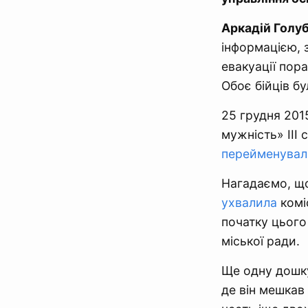
Аркадій Голу
інформацією, з
евакуації пор
Обоє бійців б
25 грудня 201
мужність» ІІІ
перейменувал
Нагадаємо, що
ухвалила
комі
початку цього
міської ради.
Ще одну дошку
де він мешкав 