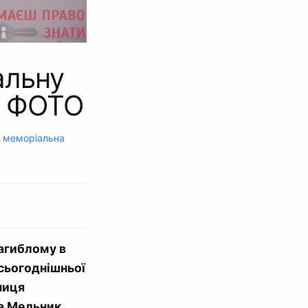
альну
– ФОТО
,
меморіальна
загиблому в
 сьогоднішньої
ниця
а Мельник.