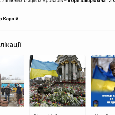
 загиблих бійців із Броварів –
Ігоря Завірюхіна
та
о Карпій
лікації