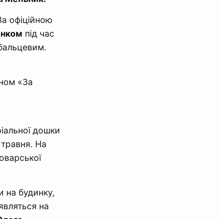
За офіційною
енком
під час
ебальцевим.
еном «За
іальної дошки
 травня. На
оварської
 на будинку,
’являться на