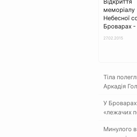
Відкриття
меморіалу
Небесної со
Броварах -
27.02.2015
Тіла полегл
Аркадія Г
У Броварах
«лежачих п
Минулого в