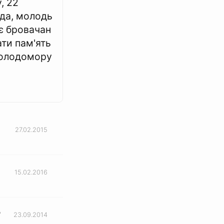
, 22
да, молодь
є бровачан
ти пам'ять
Голодомору
27.02.2015
15.02.2016
ь
23.09.2014