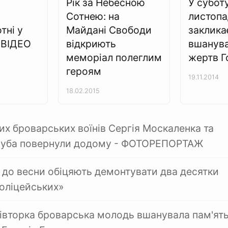
Рік за Небесною
У суботу
Сотнею: на
листопа
тні у
Майдані Свободи
заклика
 ВІДЕО
відкриють
вшанува
меморіал полеглим
жертв 
героям
19.11.2014
18.02.2015
их броварських воїнів Сергія Москаленка та
олуба повернули додому - ФОТОРЕПОРТАЖ
 до весни обіцяють демонтувати два десятки
оліцейських»
івторка броварська молодь вшанувала пам'ят