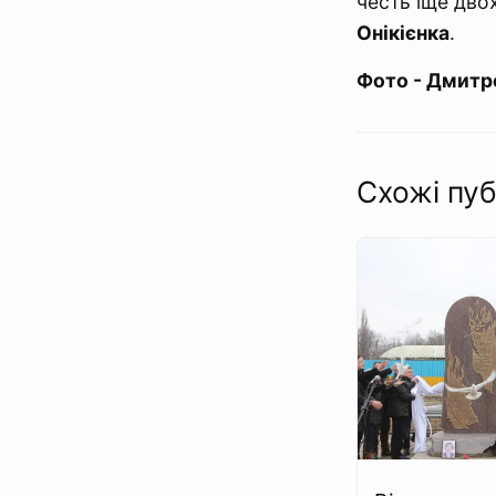
честь іще двох
Онікієнка
.
Фото - Дмитр
Схожі пуб