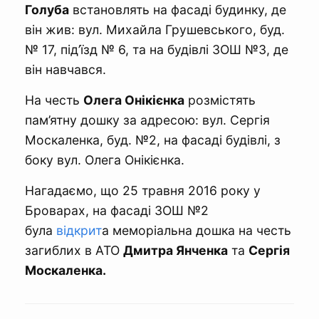
Голуба
встановлять на фасаді будинку, де
він жив: вул. Михайла Грушевського, буд.
№ 17, під’їзд № 6, та на будівлі ЗОШ №3, де
він навчався.
На честь
Олега Онікієнка
розмістять
пам’ятну дошку за адресою: вул. Сергія
Москаленка, буд. №2, на фасаді будівлі, з
боку вул. Олега Онікієнка.
Нагадаємо, що 25 травня 2016 року у
Броварах, на фасаді ЗОШ №2
була
відкрит
а меморіальна дошка на честь
загиблих в АТО
Дмитра Янченка
та
Сергія
Москаленка.