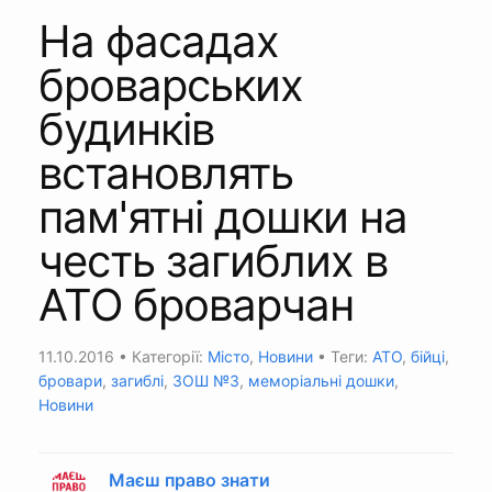
На фасадах
броварських
будинків
встановлять
пам'ятні дошки на
честь загиблих в
АТО броварчан
11.10.2016
• Категорії:
Місто
,
Новини
• Теги:
АТО
,
бійці
,
бровари
,
загиблі
,
ЗОШ №3
,
меморіальні дошки
,
Новини
Маєш право знати