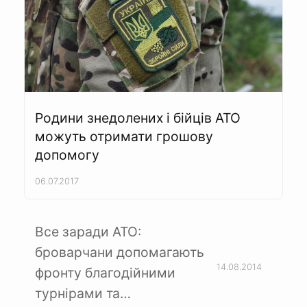
Родини знедолених і бійців АТО
можуть отримати грошову
допомогу
06.07.2017
Все заради АТО:
броварчани допомагають
14.08.2014
фронту благодійними
турнірами та…