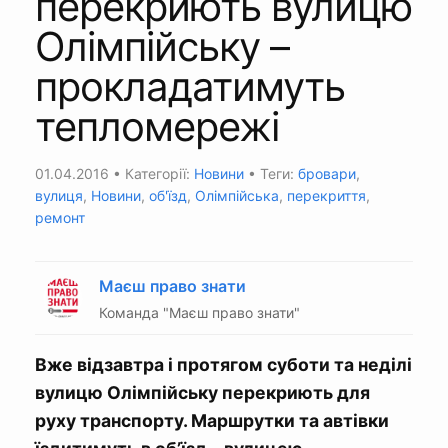
перекриють вулицю
Олімпійську –
прокладатимуть
тепломережі
01.04.2016
• Категорії:
Новини
• Теги:
бровари
,
вулиця
,
Новини
,
об'їзд
,
Олімпійська
,
перекриття
,
ремонт
Маєш право знати
Команда "Маєш право знати"
Вже відзавтра і протягом суботи та неділі
вулицю Олімпійську перекриють для
руху транспорту. Маршрутки та автівки