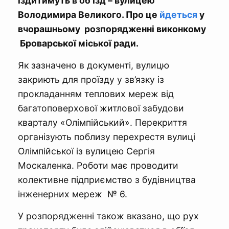
їздитимуть в об’їзд – вулицею
Володимира Великого. Про це
йдеться
у
вчорашньому розпорядженні виконкому
Броварської міської ради.
Як зазначено в документі, вулицю
закриють для проїзду у зв’язку із
прокладанням теплових мереж від
багатоповерхової житлової забудови
кварталу «Олімпійський». Перекриття
організують поблизу перехрестя вулиці
Олімпійської із вулицею Сергія
Москаленка. Роботи має проводити
колективне підприємство з будівництва
інженерних мереж № 6.
У розпорядженні також вказано, що рух