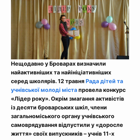
Нещодавно у Броварах визначили
найактивніших та найініціативніших
серед школярів. 12 травня
Рада дітей та
учнівської молоді міста
провела конкурс
«Лідер року». Окрім змагання активістів
із десяти броварських шкіл, члени
загальноміського органу учнівського
самоврядування відпустили у «доросле
життя» своїх випускників – учнів 11-х