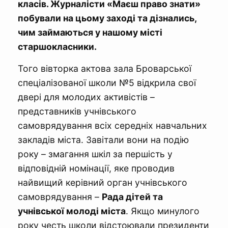
класів. Журналісти «Маєш право знати»
побували на цьому заході та дізнались,
чим займаються у нашому місті
старшокласники.
Того вівторка актова зала Броварської
спеціалізованої школи №5 відкрила свої
двері для молодих активістів –
представників учнівського
самоврядування всіх середніх навчальних
закладів міста. Завітали вони на подію
року – змагання шкіл за першість у
відповідній номінації, яке проводив
найвищий керівний орган учнівського
самоврядування –
Рада дітей та
учнівської молоді міста
. Якщо минулого
року честь школи відстоювали президенти