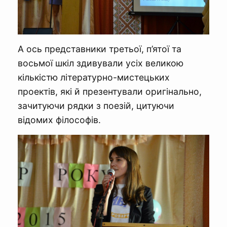
А ось представники третьої, п’ятої та
восьмої шкіл здивували усіх великою
кількістю літературно-мистецьких
проектів, які й презентували оригінально,
зачитуючи рядки з поезій, цитуючи
відомих філософів.