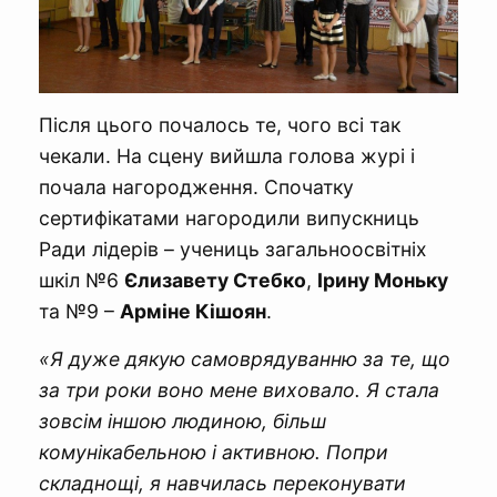
Після цього почалось те, чого всі так
чекали. На сцену вийшла голова журі і
почала нагородження. Спочатку
сертифікатами нагородили випускниць
Ради лідерів – учениць загальноосвітніх
шкіл №6
Єлизавету Стебко
,
Ірину Моньку
та №9 –
Арміне Кішоян
.
«Я дуже дякую самоврядуванню за те, що
за три роки воно мене виховало. Я стала
зовсім іншою людиною, більш
комунікабельною і активною. Попри
складнощі, я навчилась переконувати