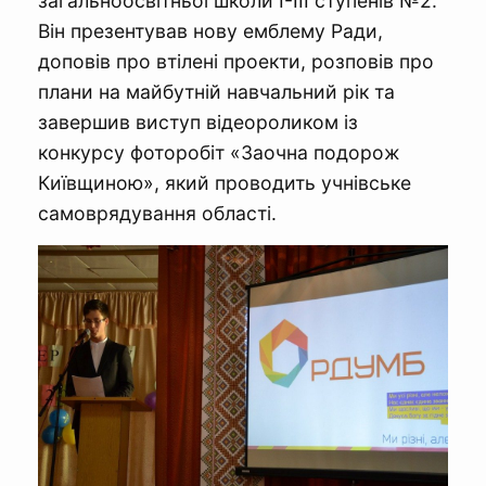
загальноосвітньої школи І-ІІІ ступенів №2.
Він презентував нову емблему Ради,
доповів про втілені проекти, розповів про
плани на майбутній навчальний рік та
завершив виступ відеороликом із
конкурсу фоторобіт «Заочна подорож
Київщиною», який проводить учнівське
самоврядування області.