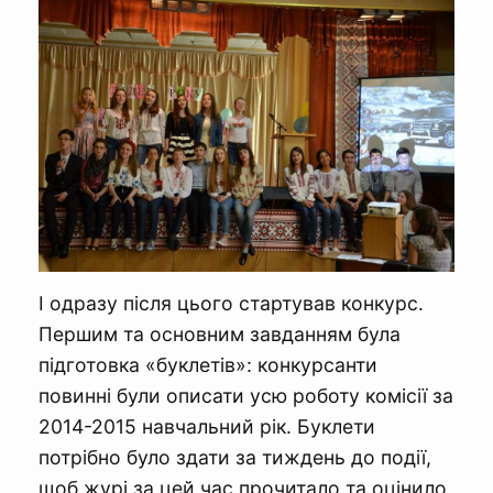
І одразу після цього стартував конкурс.
Першим та основним завданням була
підготовка «буклетів»: конкурсанти
повинні були описати усю роботу комісії за
2014-2015 навчальний рік. Буклети
потрібно було здати за тиждень до події,
щоб журі за цей час прочитало та оцінило