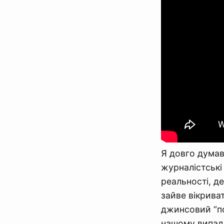
Я довго думав
журналістські
реальності, д
зайве вікрива
джинсовий “по
нашому випадк