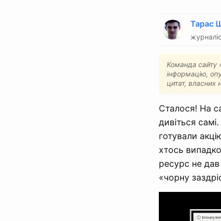
Тарас 
журналіс
Команда сайту «
інформацію, опу
цитат, власних 
Сталося! На са
дивіться самі.
готували акц
хтось випадко
ресурс не дав
«чорну заздрі