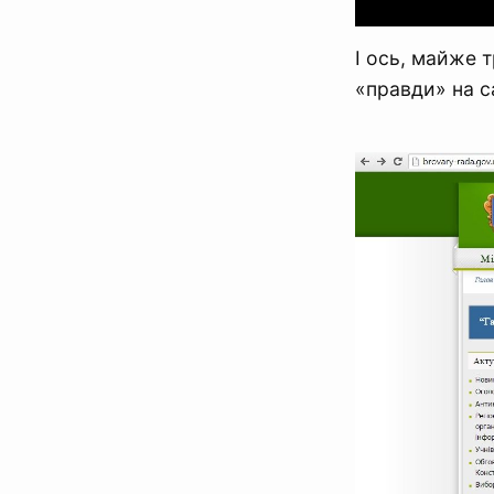
І ось, майже 
«правди» на са