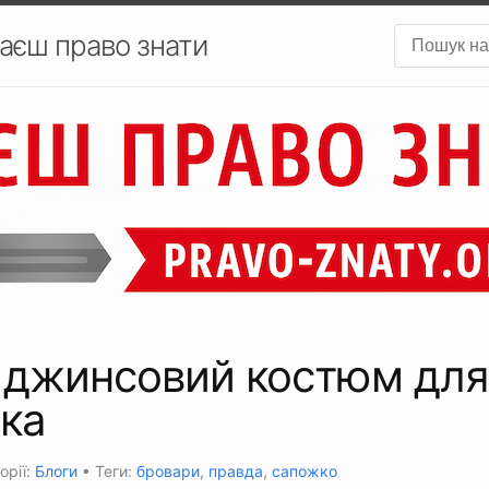
аєш право знати
 джинсовий костюм для
ка
орії:
Блоги
• Теги:
бровари
,
правда
,
сапожко