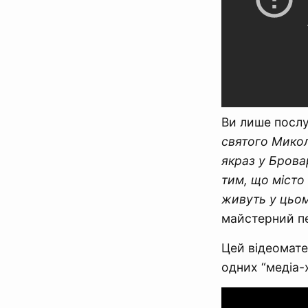
Ви лише послу
святого Микол
якраз у Брова
тим, що місто
живуть у цьом
майстерний пе
Цей відеоматер
одних “медіа-