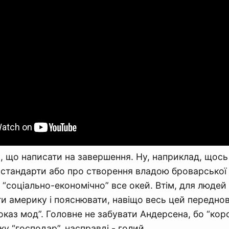
, що написати на завершення. Ну, наприклад, щос
 стандарти або про створення владою броварської
е “соціально-економічно” все окей. Втім, для люде
ти америку і пояснювати, навіщо весь цей передно
каз мод”. Головне не забувати Андерсена, бо “коро
у “господар”, насправді - голий.