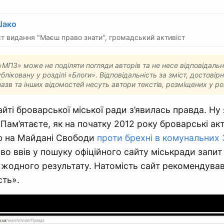
Шако
т видання "Маєш право знати", громадський активіст
МПЗ» може не поділяти погляди авторів та не несе відповідальн
бліковану у розділі «Блоги». Відповідальність за зміст, достовірн
назв та інших відомостей несуть автори текстів, розміщених у ро
йті броварської міської ради з’явилась правда. Ну 
 Пам’ятаєте, як на початку 2012 року броварські ак
ію на Майдані Свободи
проти брехні в комунальних 
во ввів у пошуку офіційного сайту міськради запит
 жодного результату. Натомість сайт рекомендува
сть».