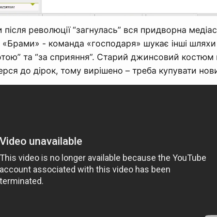
 після революції “загнулась” вся придворна медіас
о «Брами» - команда «господаря» шукає інші шлях
отою” та “за сприяння”. Старий джинсовий костюм
терся до дірок, тому вирішено – треба купувати нов