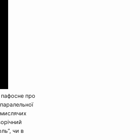
ь пафосне про
 паралельної
й мислячих
ворічний
ль”, чи в