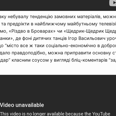
ку небувалу тенденцію замовних матеріалів, можн
та предрікти в найближчому майбутньому телевізі
імо, «Різдво в Броварах» чи «Щедрик-Щедрик Щедр
нки», де фоні дитячих танців Ігор Васильович уро
що “місто все ж таки соціально-економічно в добром
дало правдоподібно, можна приправити основну ст
дар” класним соусом у вигляді бліц-коментарів “з