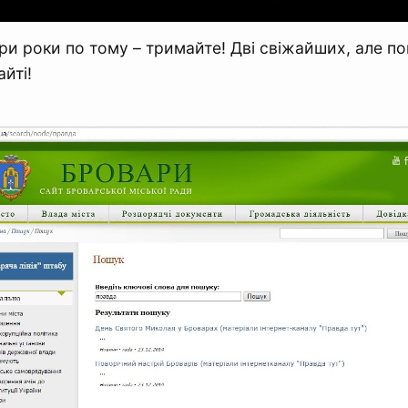
три роки по тому – тримайте! Дві свіжайших, але п
йті!