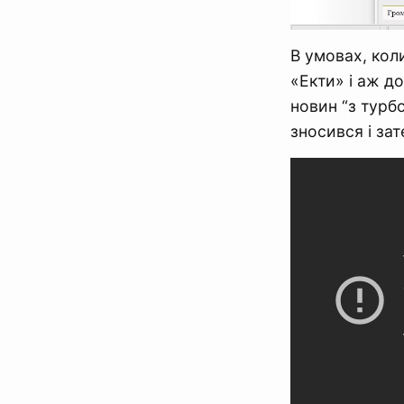
В умовах, коли
«Екти» і аж д
новин “з турб
зносився і за