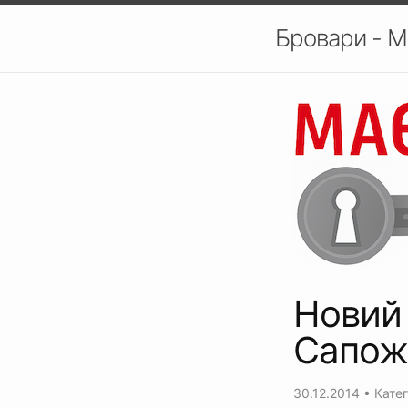
Бровари - М
Новий
Сапож
30.12.2014
• Катег