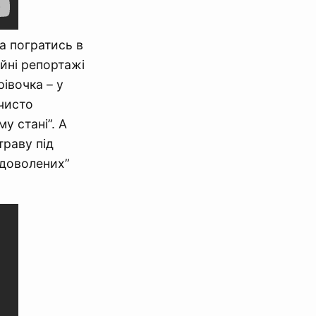
а погратись в
йні репортажі
івочка – у
чисто
у стані”. А
раву під
адоволених”