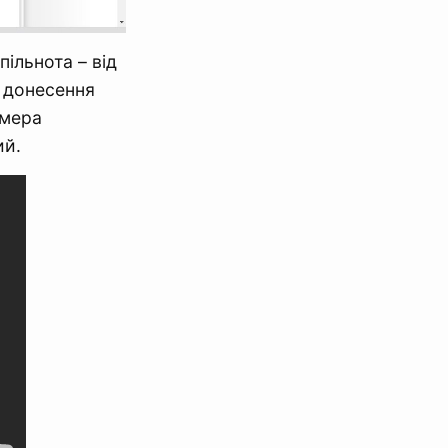
пільнота – від
и донесення
 мера
ий.