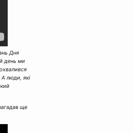
ань Дня
й день ми
похвалився
 А люди, які
нкий
 нагадав ще