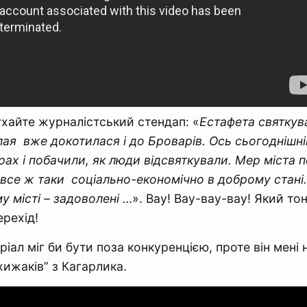
хайте журналістський стендап: «
Естафета святкув
ая вже докотилася і до Броварів. Ось сьогоднішні
рах і побачили, як люди відсвяткували. Мер міста 
 все ж таки соціально-економічно в доброму стані.
у місті – задоволені …
». Вау! Вау-вау-вау! Який то
рехід!
іал міг би бути поза конкуренцією, проте він мені
хижаків” з Кагарлика.