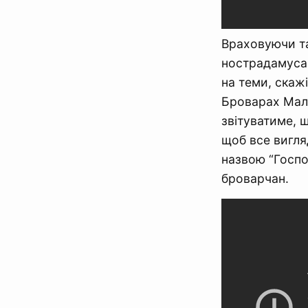
Враховуючи та
нострадамуса 
на теми, скаж
Броварах Мала
звітуватиме, 
щоб все вигля
назвою “Госпо
броварчан.