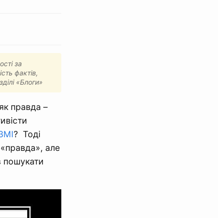
ості за
ість фактів,
зділі «Блоги»
як правда –
тивісти
ЗМІ
? Тоді
 «правда», але
в пошукати