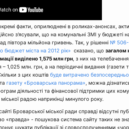
кремі факти, оприлюднені в роликах-анонсах, акт
ійсно з’ясували, що на комунальні ЗМІ у бюджеті на
ад півтора мільйона гривень. Так, у рішенні
№ 506-
ро бюджет міста на 2012 рік»
сказано, що
загалом 
мації виділено 1,575 млн грн
, з них на телебачення
– 1,025 млн. грн, а на періодичні видання (газети 
Скільки з цих коштів
буде витрачено безпосередньо
та
газету «Броварська панорама»
, можна дізнатись
рограм діяльності та фінансової підтримки цих ком
міської радою наприкінці минулого року.
сайті Броварської міської ради справді відсутні публ
во «правда» - пошукова система сайту таких не зн
понує шукати публікації зі словосполученнями «чор