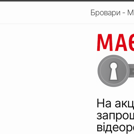
Бровари - М
На акц
запро
відео