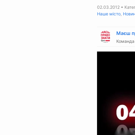
02.03.2012
• Катег
Наше місто
,
Нови
Маєш п
Команда 