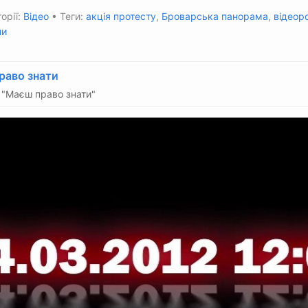
орії:
Відео
• Теги:
акція протесту
,
Броварська панорама
,
відеор
ни
раво знати
"Маєш право знати"