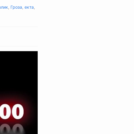
олик
,
Гроза
,
екта
,