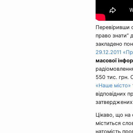
Перевіривши о
право знати” д
закладено пон
29.12.2011 «П
масової інфор
радіомовлення 
550 тис. грн. 
«Наше місто»
відповідних п
затверджених 
Цікаво, що на 
міститься сло
натомість про