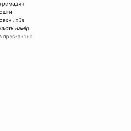
 громадян
кошти
ехні. «
За
мають намір
в прес-анонсі.