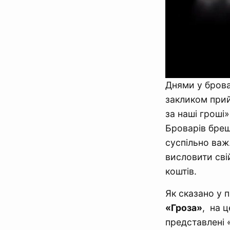
Днями у брова
закликом прий
за наші гроші
Броварів бреш
суспільно важ
висловити сві
коштів.
Як сказано у
«Гроза»
, на 
представлені 