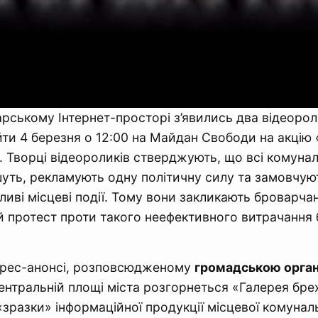
рському Інтернет-просторі з’явились два відеорол
ти 4 березня о 12:00 на Майдан Свободи на акцію 
». Творці відеороликів стверджують, що всі комунал
уть, рекламують одну політичну силу та замовчую
ливі місцеві події. Тому вони закликають броварча
й протест проти такого неефективного витрачанн
 прес-анонсі, розповсюдженому
громадською орган
центральній площі міста розгорнеться «Галерея брех
«зразки» інформаційної продукції місцевої комунал