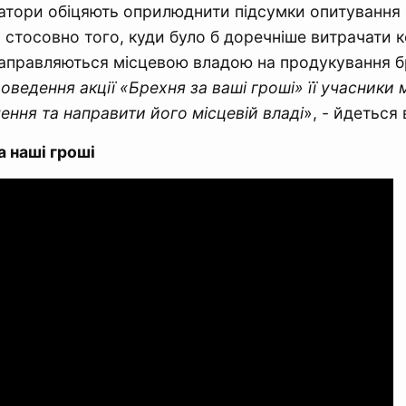
атори обіцяють оприлюднити підсумки опитування
 стосовно того, куди було б доречніше витрачати 
направляються місцевою владою на продукування бр
оведення акції «Брехня за ваші гроші» її учасники 
ення та направити його місцевій владі
», - йдеться 
а наші гроші