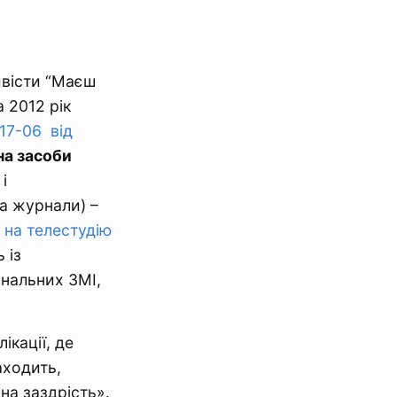
ивісти “Маєш
 2012 рік
17-06 від
на засоби
 і
та журнали) –
 на телестудію
 із
унальних ЗМІ,
ікації, де
аходить,
на заздрість».