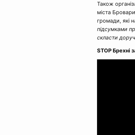
Також організ
міста Бровари
громади, які 
підсумками пр
скласти доруч
STOP Брехні з