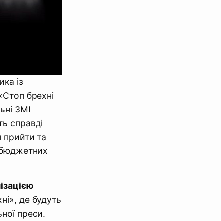
ика із
«Стоп брехні
ьні ЗМІ
ть справді
н прийти та
я бюджетних
ізацією
ні», де будуть
ьної преси.