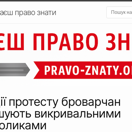
аєш право знати
ії протесту броварчан
шують викривальними
роликами