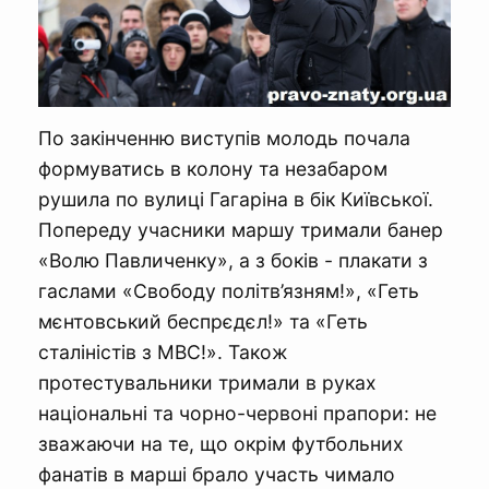
По закінченню виступів молодь почала
формуватись в колону та незабаром
рушила по вулиці Гагаріна в бік Київської.
Попереду учасники маршу тримали банер
«Волю Павличенку», а з боків - плакати з
гаслами «Свободу політв’язням!», «Геть
мєнтовський беспрєдєл!» та «Геть
сталіністів з МВС!». Також
протестувальники тримали в руках
національні та чорно-червоні прапори: не
зважаючи на те, що окрім футбольних
фанатів в марші брало участь чимало