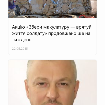
Акцію «Збери макулатуру — врятуй
життя солдату» продовжено ще на
тиждень
22.05.2015