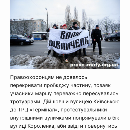
Правоохоронцям не довелось
перекривати проїжджу частину, позаяк
учасники маршу переважно пересувались
тротуарами. Дійшовши вулицею Київською
до ТРЦ «Термінал», протестувальники
внутрішними вуличками попрямували в бік
вулиці Короленка, аби звідти повернутись