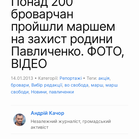
Понад 200
броварчан
пройшли маршем
на захист родини
Павличенко. ФОТО,
ВІДЕО
14.01.2013
• Категорії:
Репортажі
• Теги:
акція
,
бровари
,
Вибір редакції
,
во свобода
,
марш
,
марш
свободи
,
Новини
,
павличенки
Андрій Качор
Незалежний журналіст, громадський
активіст