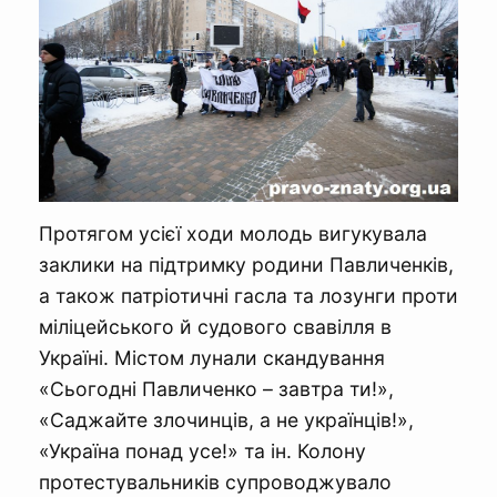
Протягом усієї ходи молодь вигукувала
заклики на підтримку родини Павличенків,
а також патріотичні гасла та лозунги проти
міліцейського й судового свавілля в
Україні. Містом лунали скандування
«Сьогодні Павличенко – завтра ти!»,
«Саджайте злочинців, а не українців!»,
«Україна понад усе!» та ін. Колону
протестувальників супроводжувало