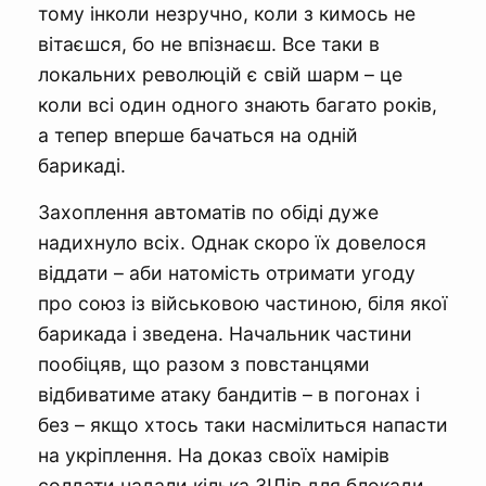
тому інколи незручно, коли з кимось не
вітаєшся, бо не впізнаєш. Все таки в
локальних революцій є свій шарм – це
коли всі один одного знають багато років,
а тепер вперше бачаться на одній
барикаді.
Захоплення автоматів по обіді дуже
надихнуло всіх. Однак скоро їх довелося
віддати – аби натомість отримати угоду
про союз із військовою частиною, біля якої
барикада і зведена. Начальник частини
пообіцяв, що разом з повстанцями
відбиватиме атаку бандитів – в погонах і
без – якщо хтось таки насмілиться напасти
на укріплення. На доказ своїх намірів
солдати надали кілька ЗІЛів для блокади