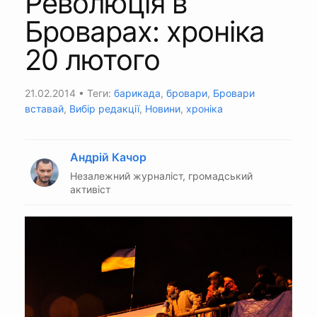
Революція в
Броварах: хроніка
20 лютого
21.02.2014
• Теги:
барикада
,
бровари
,
Бровари
вставай
,
Вибір редакції
,
Новини
,
хроніка
Андрій Качор
Незалежний журналіст, громадський
активіст