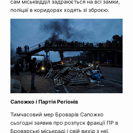
сам міськвідділ задраюється на всі замки,
поліцаї в коридорах ходять зі зброєю.
Сапожко і Партія Регіонів
Тимчасовий мер Броварів Сапожко
сьогодні заявив про розпуск фракції ПР в
Броварські міськраді і свій вихід з неї.