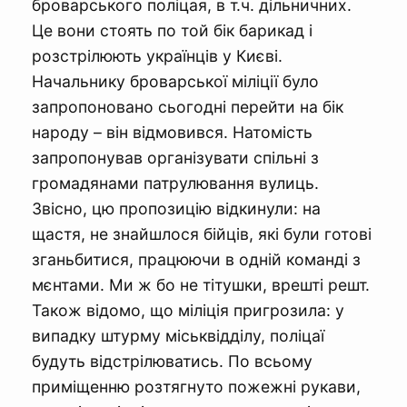
броварського поліцая, в т.ч. дільничних.
Це вони стоять по той бік барикад і
розстрілюють українців у Києві.
Начальнику броварської міліції було
запропоновано сьогодні перейти на бік
народу – він відмовився. Натомість
запропонував організувати спільні з
громадянами патрулювання вулиць.
Звісно, цю пропозицію відкинули: на
щастя, не знайшлося бійців, які були готові
зганьбитися, працюючи в одній команді з
мєнтами. Ми ж бо не тітушки, врешті решт.
Також відомо, що міліція пригрозила: у
випадку штурму міськвідділу, поліцаї
будуть відстрілюватись. По всьому
приміщенню розтягнуто пожежні рукави,