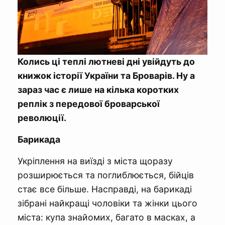
Колись ці теплі лютневі дні увійдуть до
книжок історії України та Броварів. Ну а
зараз час є лише на кілька коротких
реплік з передової броварської
революції.
Барикада
Укріплення на виїзді з міста щоразу
розширюється та поглиблюється, бійців
стає все більше. Насправді, на барикаді
зібрані найкращі чоловіки та жінки цього
міста: купа знайомих, багато в масках, а