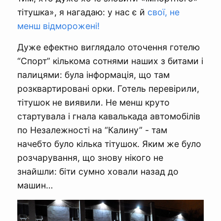
тітушка», я нагадаю: у нас є й
свої, не
менш відморожені!
Дуже ефектно виглядало оточення готелю
“Спорт” кількома сотнями наших з битами і
палицями: була інформація, що там
розквартировані орки. Готель перевірили,
тітушок не виявили. Не менш круто
стартувала і гнала кавалькада автомобілів
по Незалежності на “Калину” - там
начебто було кілька тітушок. Яким же було
розчарування, що знову нікого не
знайшли: біти сумно ховали назад до
машин…