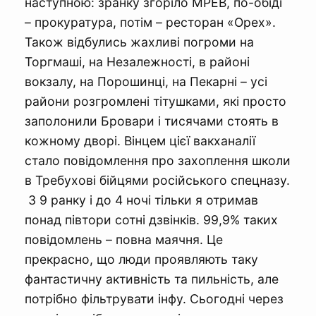
наступною: зранку згоріло МРЕВ, по-обіді
– прокуратура, потім – ресторан «Орех».
Також відбулись жахливі погроми на
Торгмаші, на Незалежності, в районі
вокзалу, на Порошинці, на Пекарні – усі
райони розгромлені тітушками, які просто
заполонили Бровари і тисячами стоять в
кожному дворі. Вінцем цієї вакханалії
стало повідомлення про захоплення школи
в Требухові бійцями російського спецназу.
З 9 ранку і до 4 ночі тільки я отримав
понад півтори сотні дзвінків. 99,9% таких
повідомлень – повна маячня. Це
прекрасно, що люди проявляють таку
фантастичну активність та пильність, але
потрібно фільтрувати інфу. Сьогодні через