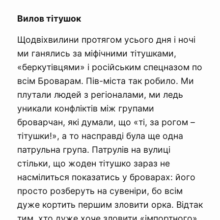
Вилов тітушок
Щодвіхвилини протягом усього дня і ночі
ми ганялись за міфічними тітушками,
«беркутівцями» і російським спецназом по
всім Броварам. Пів-міста так робило. Ми
плутали людей з регіоналами, ми ледь
уникали конфліктів між групами
броварчан, які думали, що «ті, за рогом –
тітушки!», а то насправді була ще одна
патрульна група. Патрулів на вулиці
стільки, що жоден тітушко зараз не
насмілиться показатись у броварах: його
просто розберуть на сувеніри, бо всім
дуже кортить першим зловити орка. Відтак
тим, хто дуже хоче зловити «імпортного»