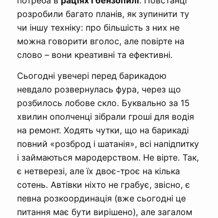
потреба в
раціях і бензопилі
. Повстанці
розробили багато планів, як зупинити ту
чи іншу техніку: про більшість з них не
можна говорити вголос, але повірте на
слово – вони креативні та ефективні.
Сьогодні увечері перед барикадою
невдало розвернулась фура, через що
розбилось лобове скло. Буквально за 15
хвилин ополченці зібрали гроші для водія
на ремонт. Ходять чутки, що на барикаді
повний «розброд і шатанія», всі напідпитку
і займаються мародерством. Не вірте. Так,
є нетверезі, але їх двоє-троє на кілька
сотень. Автівки ніхто не грабує, звісно, є
певна розкоординація (вже сьогодні це
питання має бути вирішено), але загалом