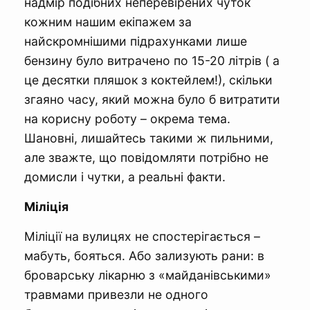
надмір подібних неперевірених чуток
кожним нашим екіпажем за
найскромнішими підрахунками лише
бензину було витрачено по 15-20 літрів ( а
це десятки пляшок з коктейлем!), скільки
згаяно часу, який можна було б витратити
на корисну роботу – окрема тема.
Шановні, лишайтесь такими ж пильними,
але зважте, що повідомляти потрібно не
домисли і чутки, а реальні факти.
Міліція
Міліції на вулицях не спостерігається –
мабуть, бояться. Або зализують рани: в
броварську лікарню з «майданівськими»
травмами привезли не одного