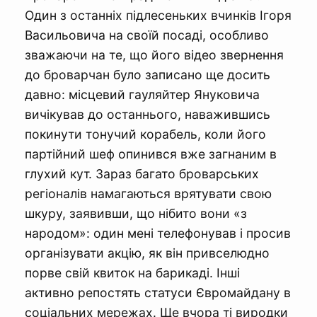
Один з останніх підлесеньких вчинків Ігоря
Васильовича на своїй посаді, особливо
зважаючи на те, що його відео звернення
до броварчан було записано ще досить
давно: місцевий гауляйтер Януковича
вичікував до останнього, наважившись
покинути тонучий корабель, коли його
партійний шеф опинився вже загнаним в
глухий кут. Зараз багато броварських
регіоналів намагаються врятувати свою
шкуру, заявивши, що нібито вони «з
народом»: один мені телефонував і просив
організувати акцію, як він привселюдно
порве свій квиток на барикаді. Інші
активно репостять статуси Євромайдану в
соціальних мережах. Ще вчора ті виродки