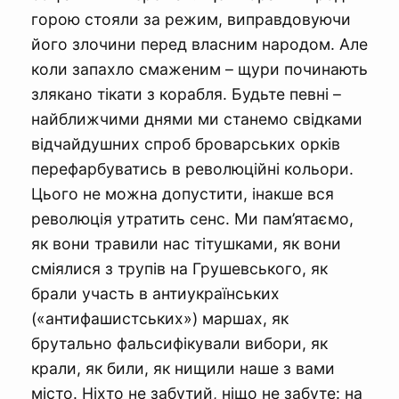
горою стояли за режим, виправдовуючи
його злочини перед власним народом. Але
коли запахло смаженим – щури починають
злякано тікати з корабля. Будьте певні –
найближчими днями ми станемо свідками
відчайдушних спроб броварських орків
перефарбуватись в революційні кольори.
Цього не можна допустити, інакше вся
революція утратить сенс. Ми пам’ятаємо,
як вони травили нас тітушками, як вони
сміялися з трупів на Грушевського, як
брали участь в антиукраїнських
(«антифашистських») маршах, як
брутально фальсифікували вибори, як
крали, як били, як нищили наше з вами
місто. Ніхто не забутий, ніщо не забуте: на