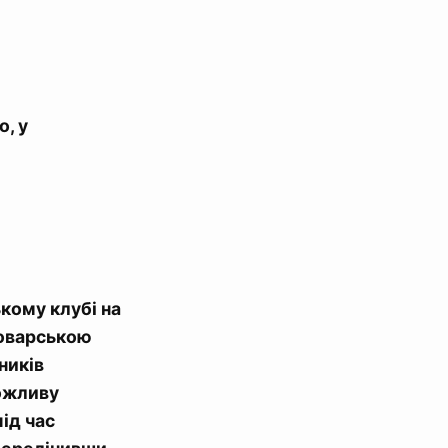
о, у
кому клубі на
Броварською
ників
можливу
ід час