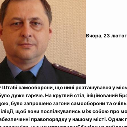
Вчора, 23 лютог
Штабі самооборони, що нині розташувався у місь
 було дуже гаряче. На круглий стіл, ініційований 
ою, було запрошено загони самооборони та очіль
іліції, щоб вони поспілкувались між собою про 
абезпеченні правопорядку у нашому місті. Однак п