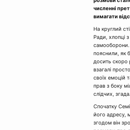
розмови стало
численні прет
вимагати відс
На круглий ст
Ради, хлопці 
самооборони. 
пояснили, як 
досить скоро 
взагалі прост
своїх емоцій 
прав з боку мі
слідчих, згад
Спочатку Семі
його адресу, м
згодом він зро