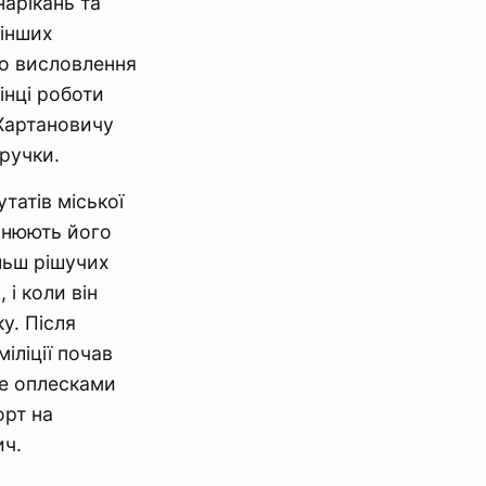
нарікань та
 інших
до висловлення
інці роботи
 Хартановичу
 ручки.
татів міської
снюють його
льш рішучих
 і коли він
у. Після
іліції почав
це оплесками
орт на
ич.