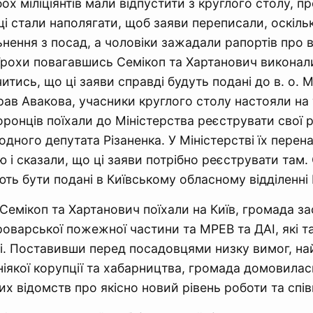
ох міліціянтів мали відпустити з круглого столу, п
і стали наполягати, щоб заяви переписали, оскіль
ьнення з посад, а чоловіки зажадали рапортів про в
Трохи повагавшись Семікоп та Хартанович виконали
тись, що ці заяви справді будуть подані до в. о. М
рав Авакова, учасники круглого столу настояли на
ронців поїхали до Міністерства реєструвати свої 
одного депутата Різаненка. У Міністерстві їх перен
ю і сказали, що ці заяви потрібно реєструвати там.
ють бути подані в Київському обласному відділенні
к Семікоп та Хартанович поїхали на Київ, громада з
роварської пожежної частини та МРЕВ та ДАІ, які т
і. Поставивши перед посадовцями низку вимог, на
 ніякої корупції та хабарництва, громада домовилас
их відомств про якісно новий рівень роботи та спів