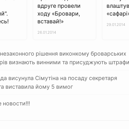
вдруге провели
влашту
й".
ходу «Бровари,
«сафарі
сь!
вставай!»
29.01.2014
26.01.2014
і незаконного рішення виконкому броварських
рів визнають винними та присуджують штраф
да висунула Сімутіна на посаду секретаря
та виставила йому 5 вимог
 новости!!!