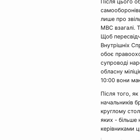
Після цього об
самооборонівц
лише про звіл
МВС взагалі. 
Щоб пересвідчи
Внутрішніх Сп
обоє правоохо
супроводі нар
обласну міліці
10:00 вони ма
Після того, я
начальників б
круглому стол
яких - більше
керівниками ц