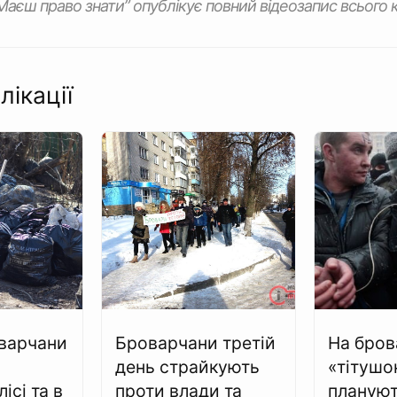
аєш право знати” опублікує повний відеозапис всього к
лікації
варчани
Броварчани третій
На бров
день страйкують
«тітушо
ісі та в
проти влади та
планую