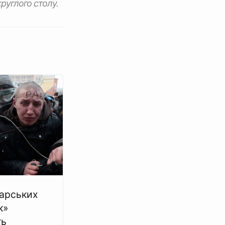
руглого столу.
арських
к»
ть