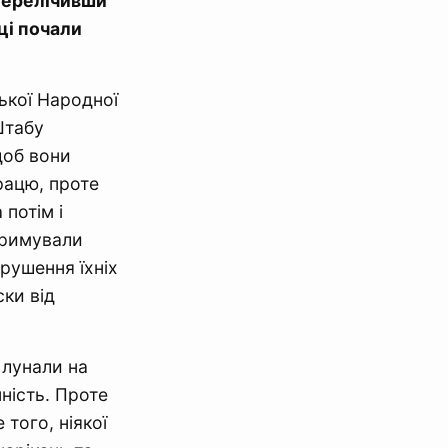
 перелічивши
ці почали
ької Народної
Штабу
щоб вони
рацю, проте
потім і
тримували
рушення їхніх
ски від
 лунали на
нність. Проте
 того, ніякої