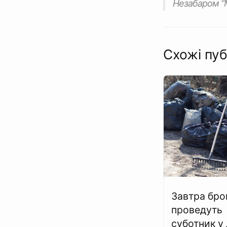
Незабаром “М
Схожі пуб
Завтра бро
проведуть
суботник у л