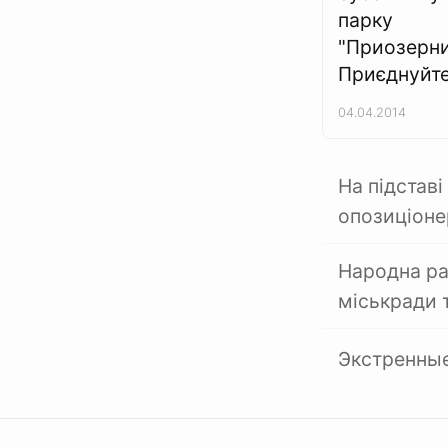
парку
"Приозерни
Приєднуйте
04.04.2014
На підстав
опозиціоне
Народна ра
міськради 
Экстренные