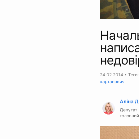
Началь
написа
недов
24.02.2014
• Теги
хартанович
Аліна Д
Депутат 
головний