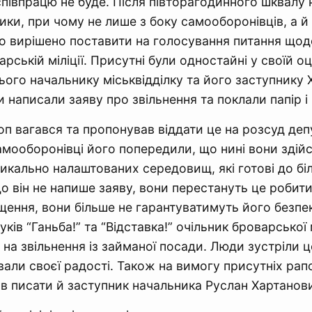
півпрацю не буде. Після півторагодинного шквалу 
ики, при чому не лише з боку самооборонівців, а й
ло вирішено поставити на голосування питання що
рській міліції. Присутні були одностайні у своїй оц
 цього начальнику міськвідділку та його заступнику
 написали заяву про звільнення та поклали папір і
п вагався та пропонував віддати це на розсуд депу
амооборонівці його попередили, що нині вони здій
дикально налаштованих середовищ, які готові до бі
о він не напише заяву, вони перестануть це робити,
щення, вони більше не гарантуватимуть його безпек
ків “Ганьба!” та “Відставка!” очільник броварської м
 на звільнення із займаної посади. Люди зустріли 
вали своєї радості. Також на вимогу присутніх рап
ав писати й заступник начальника Руслан Хартанов