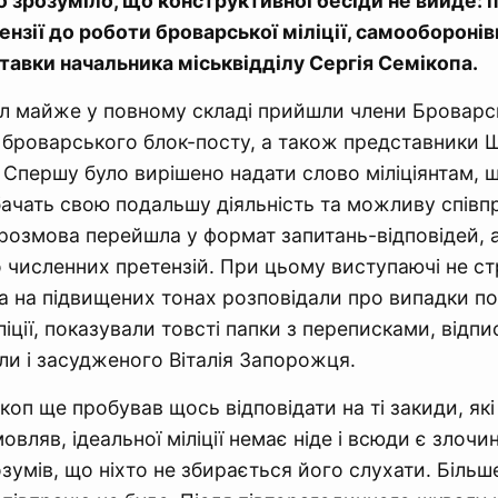
 зрозуміло, що конструктивної бесіди не вийде:
ензії до роботи броварської міліції, самооборонів
тавки начальника міськвідділу Сергія Семікопа.
іл майже у повному складі прийшли члени Броварс
з броварського блок-посту, а також представники 
Спершу було вирішено надати слово міліціянтам, 
бачать свою подальшу діяльність та можливу співп
розмова перейшла у формат запитань-відповідей, а 
о численних претензій. При цьому виступаючі не с
та на підвищених тонах розповідали про випадки по
ліції, показували товсті папки з переписками, відпи
али і засудженого Віталія Запорожця.
коп ще пробував щось відповідати на ті закиди, які
овляв, ідеальної міліції немає ніде і всюди є злочи
зумів, що ніхто не збирається його слухати. Більше