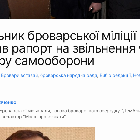
ник броварської міліції
в рапорт на звільнення
іру самооборони
:
Бровари вставай
,
броварська народна рада
,
Вибір редакції
,
Но
яченко
Броварської міськради, голова броварського осередку "ДемАль
 редактор "Маєш право знати"