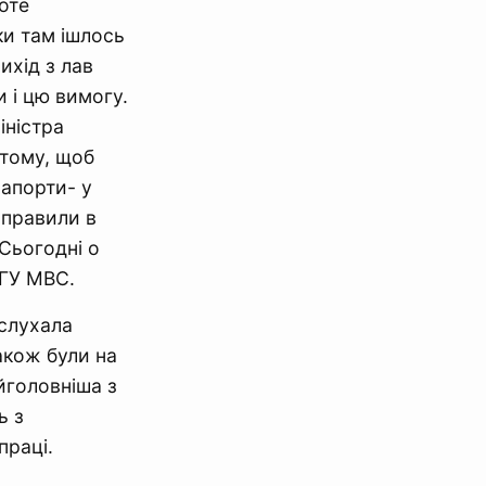
роте
ки там ішлось
ихід з лав
 і цю вимогу.
іністра
 тому, щоб
рапорти- у
аправили в
 Сьогодні о
 ГУ МВС.
аслухала
акож були на
йголовніша з
ь з
праці.