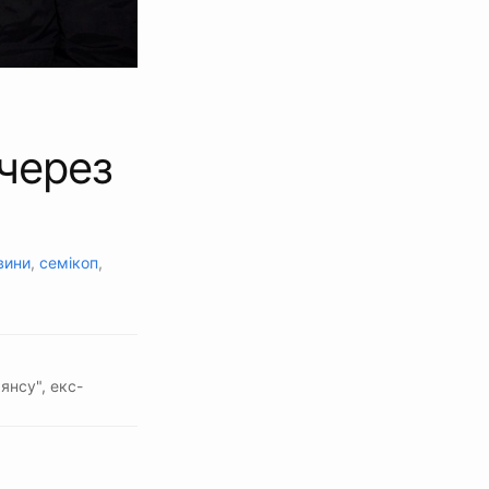
 через
вини
,
семікоп
,
янсу", екс-