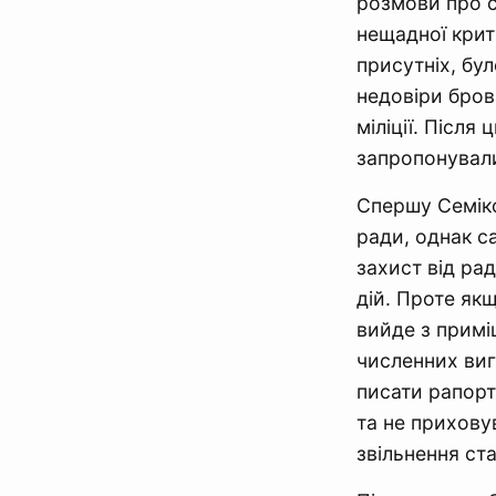
розмови про с
нещадної крит
присутніх, бу
недовіри брова
міліції. Після
запропонували
Спершу Семіко
ради, однак с
захист від ра
дій. Проте якщ
вийде з примі
численних вигу
писати рапорт
та не прихову
звільнення ст