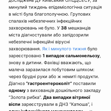
досліджень ДУ Київський ОЛЦДСЕСУ, за
минулий тиждень епідеміологічна ситуація
в місті була благополучною. Групових
спалахів небезпечних інфекційних
захворювань не було. У
38
мешканців
міста діагностували або запідозрили
небезпечні інфекційні вірусні
захворювання.
Як і минулого тижня
було
зареєстровано
1 випадок сальмонельозу
,
знову в дитини. Фахівці вважають, що
малеча заразилася побутовим шляхом:
через брудні руки або ж немиті продукти.
Діагноз
“гастроентероколіт”
поставили
одному
з вихованців дошкільного закладу
“Золота рибка”.
Два
випадки вітряної
віспи
зареєстрували в ДНЗ “Катюша”, і