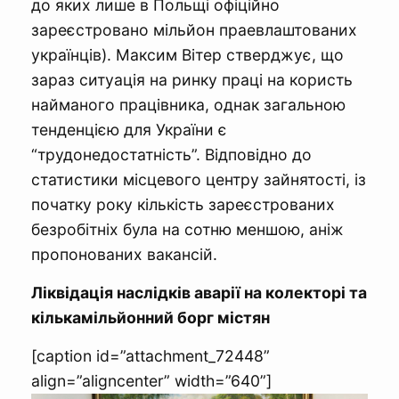
до яких лише в Польщі офіційно
зареєстровано мільйон праевлаштованих
українців). Максим Вітер стверджує, що
зараз ситуація на ринку праці на користь
найманого працівника, однак загальною
тенденцією для України є
“трудонедостатність”. Відповідно до
статистики місцевого центру зайнятості, із
початку року кількість зареєстрованих
безробітніх була на сотню меншою, аніж
пропонованих вакансій.
Ліквідація наслідків аварії на колекторі та
кількамільйонний борг містян
[caption id=”attachment_72448”
align=”aligncenter” width=”640”]