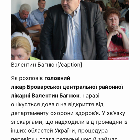
Валентин Багнюк[/caption]
Як розповів
головний
лікар Броварської центральної районної
лікарні Валентин Багнюк
, наразі
очікується довзіл на відкриття від
департаменту охорони здоров’я. У зв’язку
зі скаргами, що надходили від громадян із
інших областей України, процедура
перевірки стала ретельнішою й займає