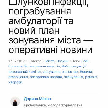
Шлункові інфекції,
пограбування
амбулаторії та
новий план
зонування міста —
оперативні новини
17.07.2017
• Категорії:
Місто
,
Новини
• Теги:
БМР
,
бровари
,
Броваритеплоенергія
,
Вибір редакції
,
виконавчий комітет
,
звітування
,
колектор
,
Новини
,
оголошення
,
оперативна нарада
,
планування
,
ремонт
,
хвороби
Дарина Мізіна
Броварчанка, молода журналістка