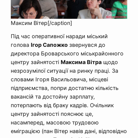
Максим Вітер[/caption]
Під час оперативної наради міський
голова
Ігор Сапожко
звернувся до
директора Броварського міськрайонного
центру зайнятості
Максима Вітра
щодо
незрозумілої ситуації на ринку праці. За
словами Ігоря Васильовича, місцеві
підприємства, попри достатню кількість
вакансій та достойну зарплату,
потерпають від браку кадрів. Очільник
центру зайнятості пояснює це,
насамперед, масовою трудовою
еміграцією (пан Вітер навів дані, відповідно