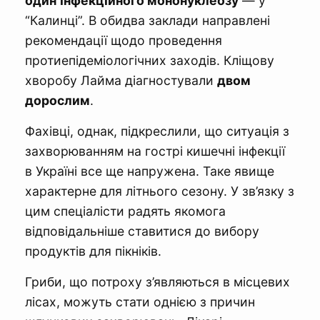
один
інфекційного мононуклеозу
— у
“Калинці”. В обидва заклади направлені
рекомендації щодо проведення
протиепідеміологічних заходів. Кліщову
хворобу Лайма діагностували
двом
дорослим
.
Фахівці, однак, підкреслили, що ситуація з
захворюванням на гострі кишечні інфекції
в Україні все ще напружена. Таке явище
характерне для літнього сезону. У зв’язку з
цим спеціалісти радять якомога
відповідальніше ставитися до вибору
продуктів для пікніків.
Гриби, що потроху з’являються в місцевих
лісах, можуть стати однією з причин