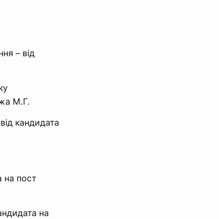
ня – від
ку
жа М.Г.
 від кандидата
а на пост
андидата на