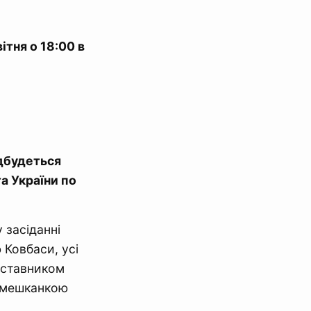
вітня о 18:00 в
ідбудеться
а України по
 засіданні
 Ковбаси, усі
едставником
, мешканкою