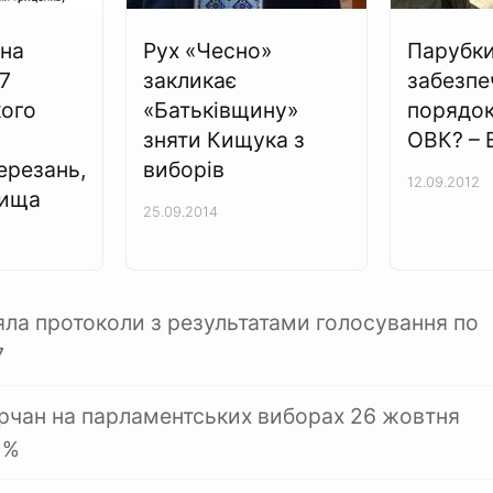
на
Рух «Чесно»
Парубки
7
закликає
забезпе
кого
«Батьківщину»
порядок
зняти Кищука з
ОВК? – 
ерезань,
виборів
12.09.2012
лища
25.09.2014
ла протоколи з результатами голосування по
7
рчан на парламентських виборах 26 жовтня
 %