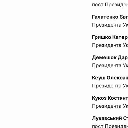
пост Президен
Галатенко Євг
Президента Ук
Гришко Катер
Президента Ук
Демешок Дар’
Президента У
Кеуш Олекса
Президента Ук
Кукоз Костян
Президента Ук
Лукавський С
пост Президен