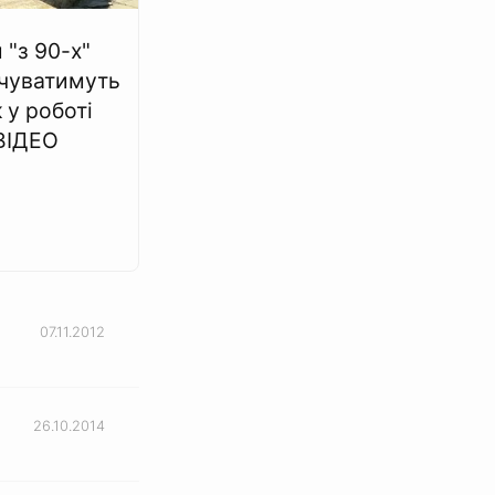
 "з 90-х"
чуватимуть
 у роботі
ВІДЕО
07.11.2012
26.10.2014