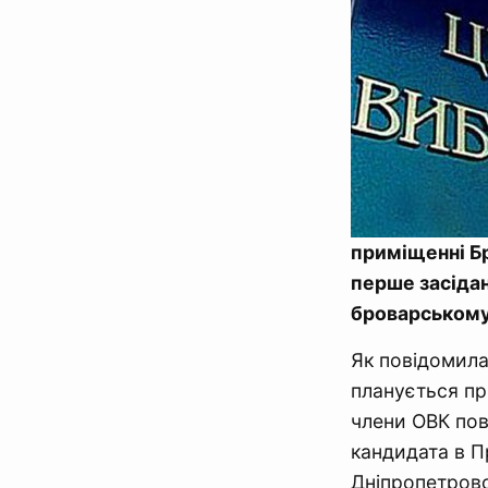
приміщенні Бр
перше засідан
броварському
Як повідомила
планується пр
члени ОВК пов
кандидата в 
Дніпропетровс