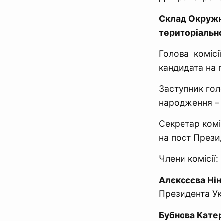
Склад Окружно
територіальн
Голова комісі
кандидата на 
Заступник гол
народження – 
Секретар комі
на пост Прези
Члени комісії:
Алєксєєва Нін
Президента Ук
Бубнова Кате