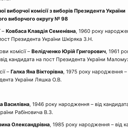
ї виборчої комісії з виборів Президента України
ого виборчого округу № 98
ї –
Ковбаса Клавдія Семенівна
, 1960 року народжен
пост Президента України Шкіряка З.Н.
ови комісії –
Велідченко Юрій Григорович
, 1961 ро
від кандидата на пост Президента України Малому
сії –
Галка Яна Вікторівна
, 1975 року народження –
дента України Ляшка О.В.
а Василівна
, 1946 року народження – від кандидат
раїни Рабіновича В.З.
рина Олександрівна
, 1985 року народження – від к