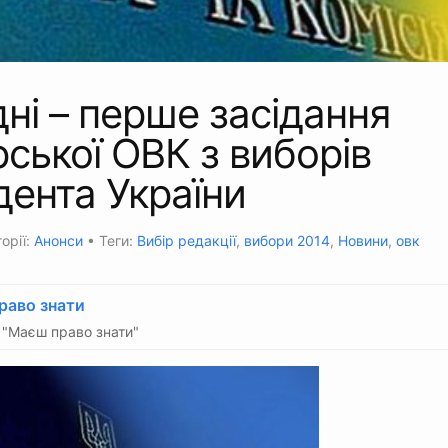
ні – перше засідання
ської ОВК з виборів
ента України
орії:
Анонси
• Теги:
Вибір редакції
,
вибори 2014
,
Новини
,
овк
раво знати
"Маєш право знати"