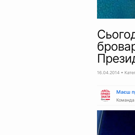
Сьогод
бровар
Презид
16.04.2014
• Катег
Маєш п
Команда 