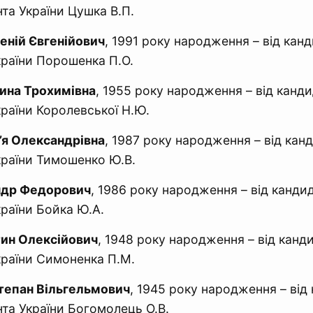
та України Цушка В.П.
еній Євгенійович
, 1991 року народження – від кан
раїни Порошенка П.О.
ина Трохимівна
, 1955 року народження – від канди
раїни Королевської Н.Ю.
я Олександрівна
, 1987 року народження – від кан
країни Тимошенко Ю.В.
ндр Федорович
, 1986 року народження – від канди
раїни Бойка Ю.А.
тин Олексійович
, 1948 року народження – від канд
раїни Симоненка П.М.
тепан Вільгельмович
, 1945 року народження – від
та України Богомолець О.В.