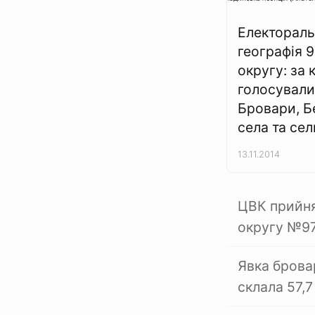
Електораль
географія 9
округу: за 
голосували
Бровари, Б
села та се
13.11.2014
ЦВК прийня
округу №9
Явка брова
склала 57,7