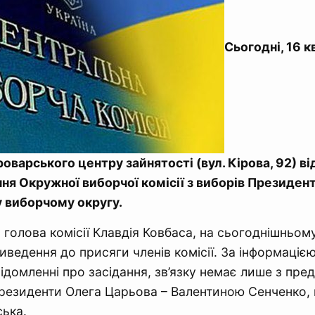
Сьогодні, 16 к
оварського центру зайнятості (вул. Кірова, 92) в
ня Окружної виборчої комісії з виборів Президент
 виборчому округу.
 голова комісії Клавдія Ковбаса, на сьогоднішньому
иведення до присяги членів комісії. За інформацією
ідомленні про засідання, зв’язку немає лише з пр
Президенти Олега Царьова – Валентиною Сенченко
ька.