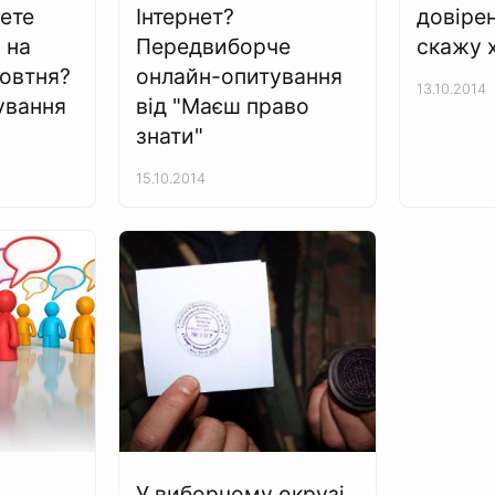
дете
Інтернет?
довірен
 на
Передвиборче
скажу х
овтня?
онлайн-опитування
13.10.2014
ування
від "Маєш право
знати"
15.10.2014
У виборчому окрузі