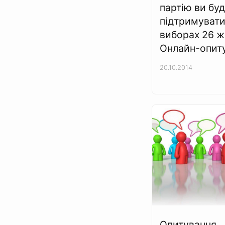
партію ви бу
підтримувати
виборах 26 ж
Онлайн-опит
20.10.2014
Опитування