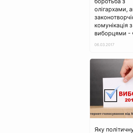
боротьба з
олігархами, 
законотворчі
комунікація з
виборцями -
06.03.2017
Яку політичн