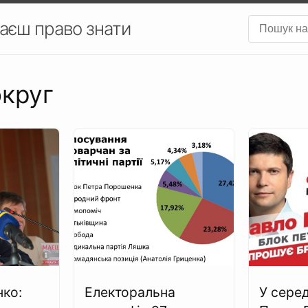
аєш право знати
округ
нко:
Електоральна
У сере