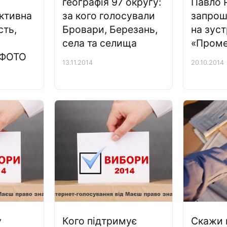
географія 97 округу:
Павло 
активна
за кого голосували
запрош
сть,
Бровари, Березань,
на зуст
села та селища
«Проме
 ФОТО
13.11.2014
20.10.2014
у
Кого підтримує
Скажи 