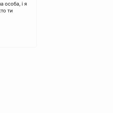
а особа, і я
то ти