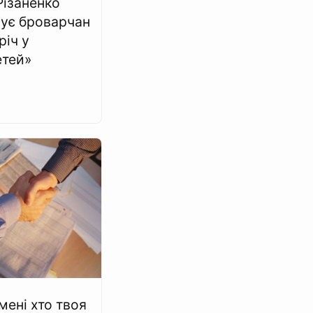
Різаненко
ує броварчан
річ у
тей»
мені хто твоя