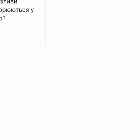
 зливи
орюються у
ю?