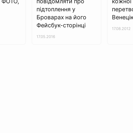
. ФОТО,
повідомляти про
кожної
підтоплення у
перетв
Броварах на його
Венеці
Фейсбук-сторінці
17.08.2012
17.05.2016