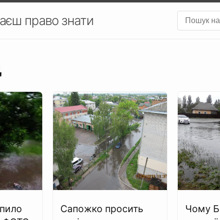
аєш право знати
щ
опило
Сапожко просить
Чому Б