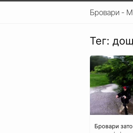
Бровари - М
Тег: до
Бровари зат