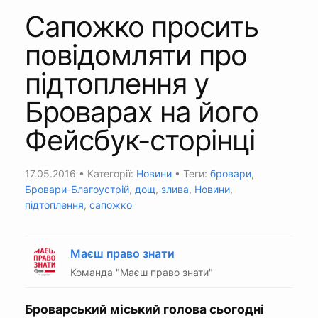
Сапожко просить
повідомляти про
підтоплення у
Броварах на його
Фейсбук-сторінці
17.05.2016
• Категорії:
Новини
• Теги:
бровари
,
Бровари-Благоустрій
,
дощ
,
злива
,
Новини
,
підтоплення
,
сапожко
Маєш право знати
Команда "Маєш право знати"
Броварський міський голова сьогодні